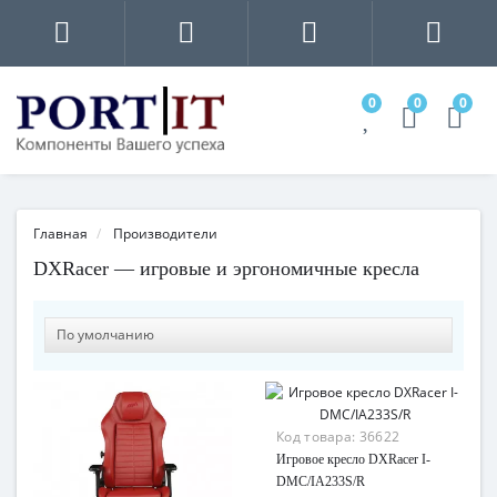
0
0
0
Главная
Производители
DXRacer — игровые и эргономичные кресла
Код товара:
36622
Игровое кресло DXRacer I-
DMC/IA233S/R