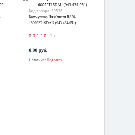
Код товара:
39538
-
Коммутатор Hirschmann RS20-
1600S2T1SDAU (943 434-051)
0
0.00 руб.
Наличие:
Под заказ
По запросу