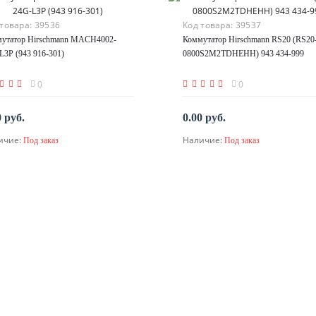
 товара:
39536
Код товара:
39537
утатор Hirschmann MACH4002-
Коммутатор Hirschmann RS20 (RS20
L3P (943 916-301)
0800S2M2TDHEHH) 943 434-999
0
0
0 руб.
0.00 руб.
ичие:
Наличие:
Под заказ
Под заказ
По запросу
По запросу