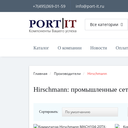
+7(495)369-01-59
info@port-it.ru
Все категории
Каталог
О компании
Новости
Оплат
Главная
Производители
Hirschmann
Hirschmann: промышленные сети
Сортировать: