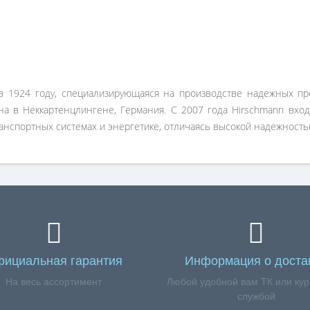
в 1924 году, специализирующаяся на производстве надежных п
на в Неккартенцлингене, Германия. С 2007 года Hirschmann вход
анспортных системах и энергетике, отличаясь высокой надежность
ициальная гарантия
Информация о доста
На весь ассортимент
Любой удобной вам ТК или кур
службой