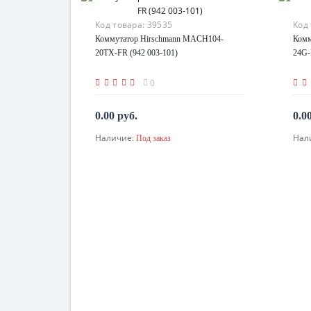
Код товара:
39535
Код
Коммутатор Hirschmann MACH104-
Комм
20TX-FR (942 003-101)
24G-
0
0.00 руб.
0.0
Наличие:
Нал
Под заказ
По запросу