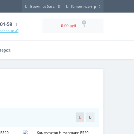
Время работы
Клиент-центр
0
-01-59
0.00 руб.
ерезвоним?
веров