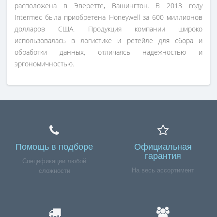
расположена в Эверетте, Вашингтон. В 2013 году
Intermec была приобретена Honeywell за 600 миллионов
долларов США. Продукция компании широко
использовалась в логистике и ретейле для сбора и
обработки данных, отличаясь надежностью и
эргономичностью.
Помощь в подборе
Официальная
гарантия
Спецификации любой
На весь ассортимент
сложности