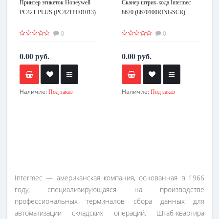
Принтер этикеток Honeywell
Сканер штрих-кода Intermec
PC42T PLUS (PC42TPE01013)
8670 (8670100RINGSCR)
0
0
0.00 руб.
0.00 руб.
Наличие:
Наличие:
Под заказ
Под заказ
Intermec — американская компания, основанная в 1966
году, специализирующаяся на производстве
профессиональных терминалов сбора данных для
автоматизации складских операций. Штаб-квартира