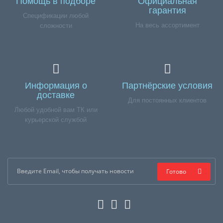
Помощь в подборе
Официальная
гарантия
Спецификации любой
На весь ассортимент
сложности
Информация о
Партнёрские условия
доставке
Для постоянных клиентов
Любой удобной вам ТК или
курьерской службой
Готово