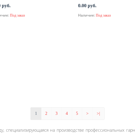
0 руб.
0.00 руб.
ичие:
Наличие:
Под заказ
Под заказ
По запросу
По запросу
1
2
3
4
5
>
>|
году, специализирующаяся на производстве профессиональных гар