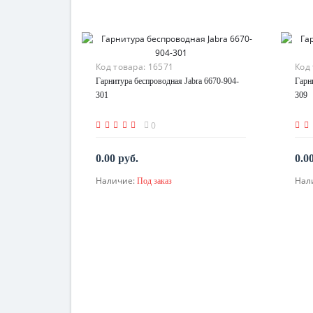
Код товара:
16571
Код
Гарнитура беспроводная Jabra 6670-904-
Гарн
301
309
0
0.00 руб.
0.0
Наличие:
Нал
Под заказ
По запросу