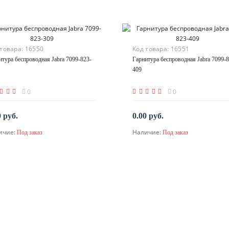
 товара:
16550
Код товара:
16551
итура беспроводная Jabra 7099-823-
Гарнитура беспроводная Jabra 7099-8
409
0
0
0 руб.
0.00 руб.
ичие:
Наличие:
Под заказ
Под заказ
По запросу
По запросу