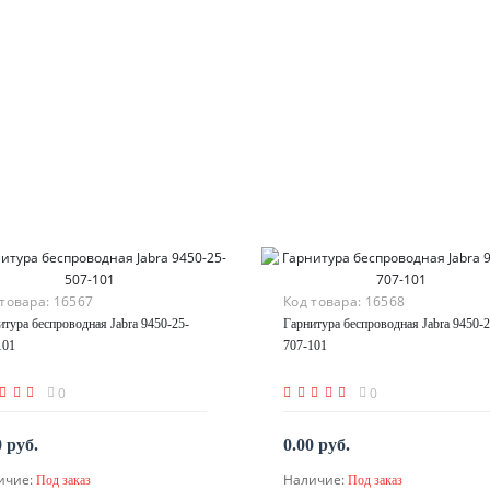
 товара:
16567
Код товара:
16568
итура беспроводная Jabra 9450-25-
Гарнитура беспроводная Jabra 9450-2
101
707-101
0
0
0 руб.
0.00 руб.
ичие:
Наличие:
Под заказ
Под заказ
По запросу
По запросу