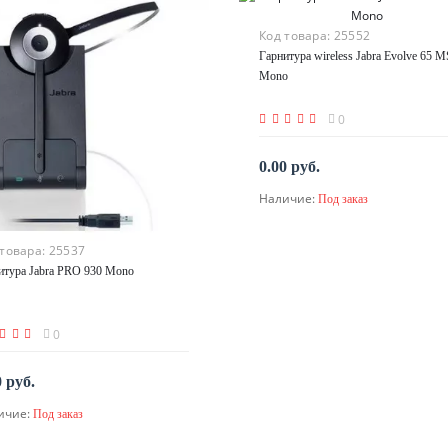
Код товара:
25552
Гарнитура wireless Jabra Evolve 65 M
Mono
0
0.00 руб.
Наличие:
Под заказ
По запросу
 товара:
25537
итура Jabra PRO 930 Mono
0
0 руб.
ичие:
Под заказ
По запросу