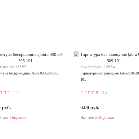
 товара:
16555
Код товара:
16554
итура беспроводная Jabra 930-29-503-
Гарнитура беспроводная Jabra 930-29
101
0
0
0 руб.
0.00 руб.
ичие:
Наличие:
Под заказ
Под заказ
По запросу
По запросу