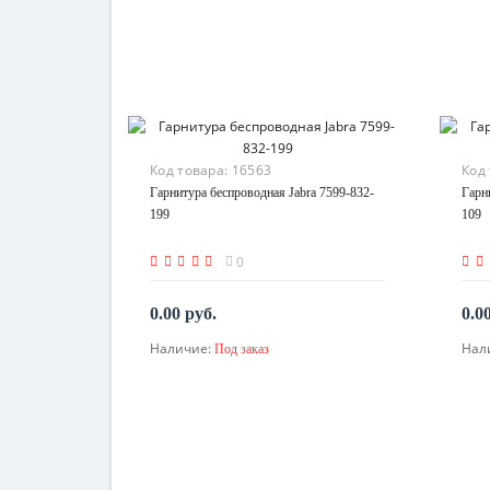
Код товара:
16563
Код
Гарнитура беспроводная Jabra 7599-832-
Гарн
199
109
0
0.00 руб.
0.0
Наличие:
Нал
Под заказ
По запросу