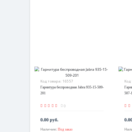
Код товара:
16557
Код
Гарнитура беспроводная Jabra 935-15-509-
Гарн
201
507-
0
0.00 руб.
0.0
Наличие:
Нал
Под заказ
По запросу