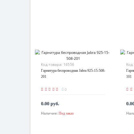
Код товара:
16556
Код
Гарнитура беспроводная Jabra 925-15-508-
Гарн
201
101
0
0.00 руб.
0.0
Наличие:
Нал
Под заказ
По запросу