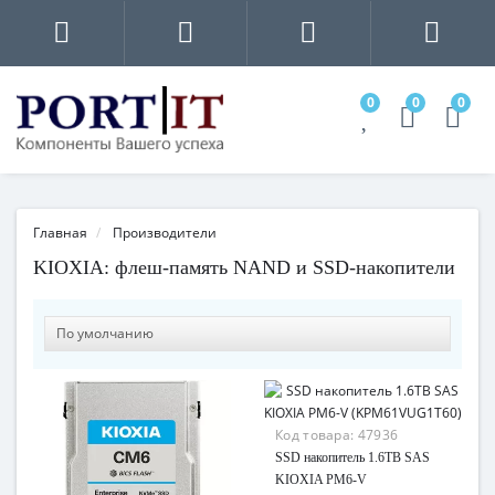
0
0
0
Главная
Производители
KIOXIA: флеш-память NAND и SSD-накопители
Код товара:
47936
SSD накопитель 1.6TB SAS
KIOXIA PM6-V