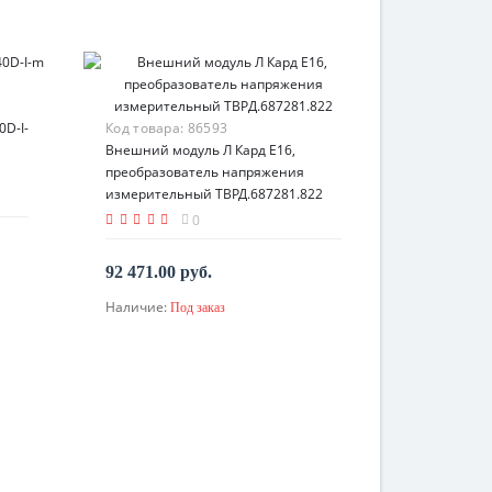
D-I-
Код товара:
86593
Внешний модуль Л Кард E16,
преобразователь напряжения
измерительный ТВРД.687281.822
0
92 471.00 руб.
Наличие:
Под заказ
По запросу