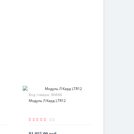
Код товара:
86884
Модуль Л Кард LTR12
0
81 055.00 руб.