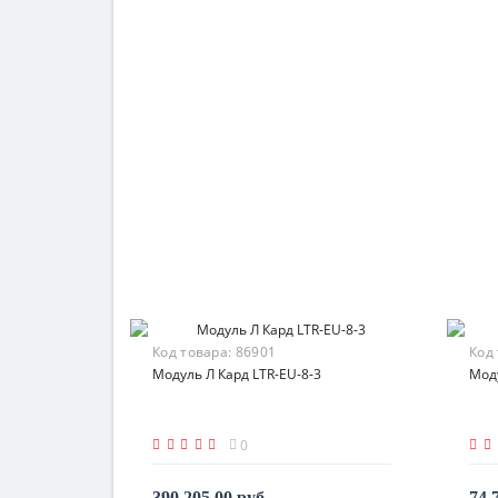
Код товара:
86901
Код
Модуль Л Кард LTR-EU-8-3
Мод
0
390 205.00 руб.
74 