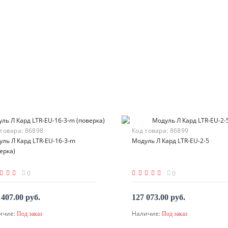
 товара:
86898
Код товара:
86899
ль Л Кард LTR-EU-16-3-m
Модуль Л Кард LTR-EU-2-5
ерка)
0
0
 407.00 руб.
127 073.00 руб.
ичие:
Наличие:
Под заказ
Под заказ
По запросу
По запросу