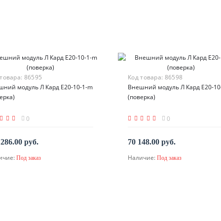
 товара:
86595
Код товара:
86598
шний модуль Л Кард E20-10-1-m
Внешний модуль Л Кард E20-1
ерка)
(поверка)
0
0
 286.00 руб.
70 148.00 руб.
ичие:
Наличие:
Под заказ
Под заказ
По запросу
По запросу