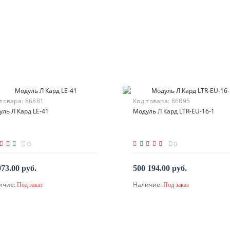
 товара:
86881
Код товара:
86895
ль Л Кард LE-41
Модуль Л Кард LTR-EU-16-1
0
0
073.00 руб.
500 194.00 руб.
ичие:
Наличие:
Под заказ
Под заказ
По запросу
По запросу