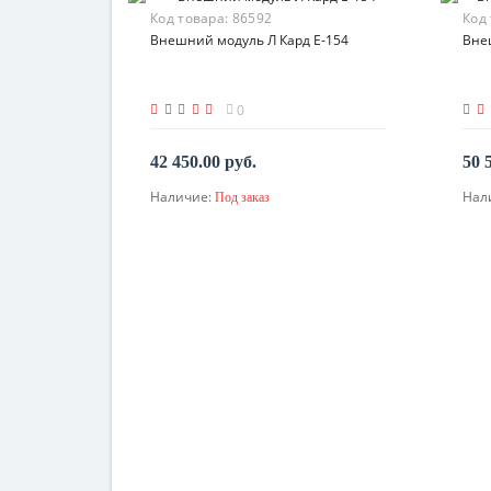
Код товара:
86592
Код
Внешний модуль Л Кард E-154
Вне
0
42 450.00 руб.
50 
Наличие:
Нал
Под заказ
По запросу