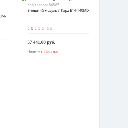
Код товара:
86587
Внешний модуль Л Кард E14-140MD
40M-
0
57 441.00 руб.
Наличие:
Под заказ
По запросу