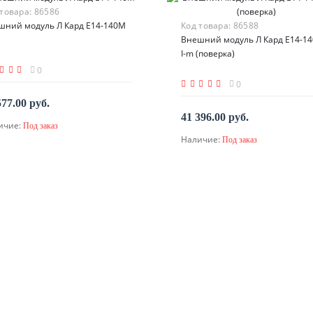
 товара:
86586
шний модуль Л Кард E14-140M
Код товара:
86588
Внешний модуль Л Кард E14-1
I-m (поверка)
0
0
577.00 руб.
41 396.00 руб.
ичие:
Под заказ
По запросу
Наличие:
Под заказ
По запросу