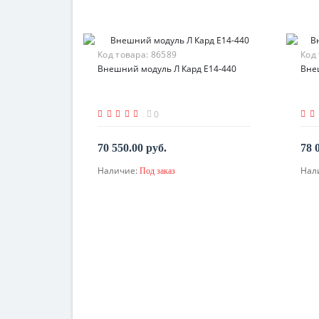
Код товара:
86589
Код
Внешний модуль Л Кард E14-440
Вне
0
70 550.00 руб.
78 
Наличие:
Нал
Под заказ
По запросу