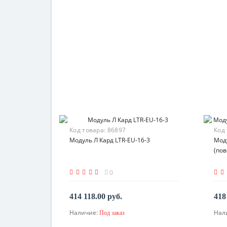
Код товара:
86897
Код
Модуль Л Кард LTR-EU-16-3
Моду
(пов
0
414 118.00 руб.
418
Наличие:
Нал
Под заказ
По запросу