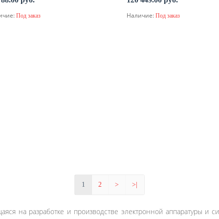
ичие:
Наличие:
Под заказ
Под заказ
По запросу
По запросу
1
2
>
>|
аяся на разработке и производстве электронной аппаратуры и 