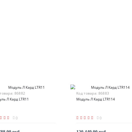
 товара:
86882
Код товара:
86883
уль Л Кард LTR11
Модуль Л Кард LTR114
0
0
788.00 руб.
120 449.00 руб.