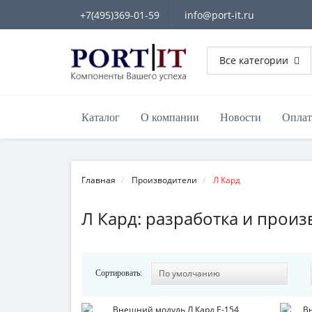
+7(495)369-01-59
info@port-it.ru
Все категории
Каталог
О компании
Новости
Оплат
Главная
Производители
Л Кард
Л Кард: разработка и прои
Сортировать: