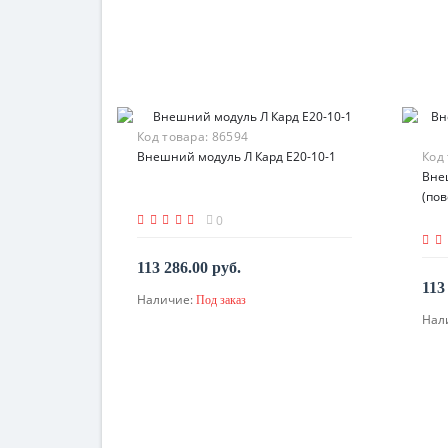
Код товара:
86594
Внешний модуль Л Кард E20-10-1
Код
Вне
(пов
0
113 286.00 руб.
113
Наличие:
Под заказ
По запросу
Нал