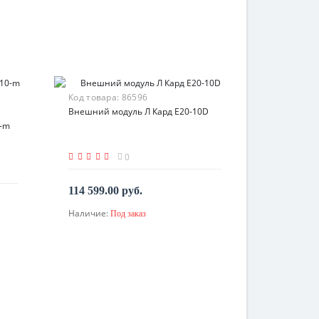
Код товара:
86596
Внешний модуль Л Кард E20-10D
0-m
0
114 599.00 руб.
Наличие:
Под заказ
По запросу