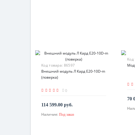
Код
Код товара:
86597
Моду
Внешний модуль Л Кард E20-10D-m
(поверка)
0
70 
114 599.00 руб.
Нал
Наличие:
Под заказ
По запросу