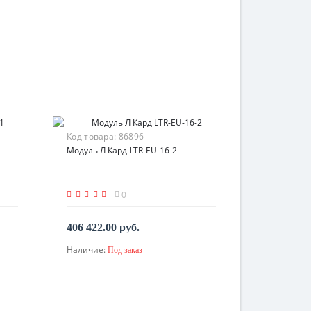
Код товара:
86896
Модуль Л Кард LTR-EU-16-2
0
406 422.00 руб.
Наличие:
Под заказ
По запросу