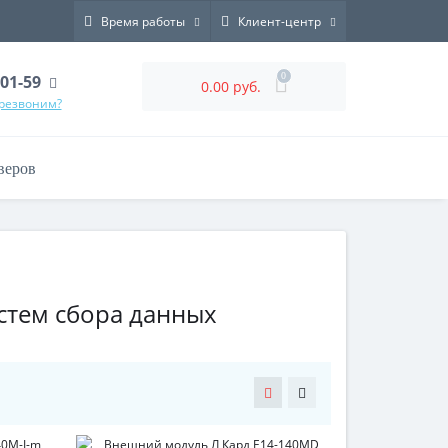
Время работы
Клиент-центр
0
-01-59
0.00 руб.
ерезвоним?
веров
стем сбора данных