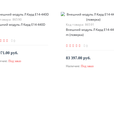
 товара:
86590
шний модуль Л Кард E14-440D
Код товара:
86591
Внешний модуль Л Кард E14-440
m (поверка)
0
0
071.00 руб.
83 397.00 руб.
ичие:
Под заказ
По запросу
Наличие:
Под заказ
По запросу