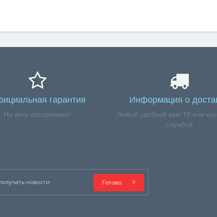
ициальная гарантия
Информация о доста
На весь ассортимент
Любой удобной вам ТК или кур
службой
Готово