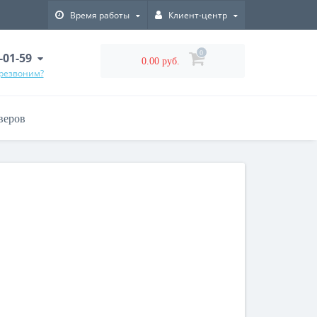
Время работы
Клиент-центр
0
-01-59
0.00 руб.
ерезвоним?
веров