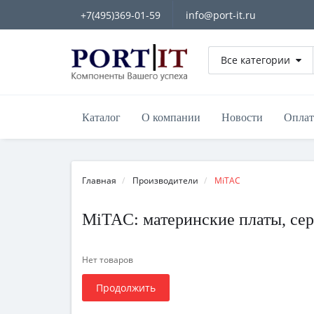
+7(495)369-01-59
info@port-it.ru
Все категории
Каталог
О компании
Новости
Оплат
Главная
Производители
MiTAC
MiTAC: материнские платы, сер
Нет товаров
Продолжить