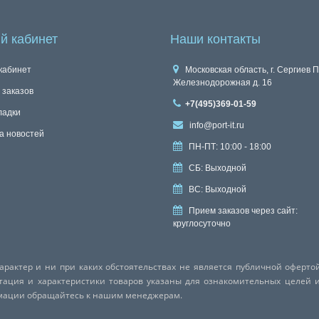
й кабинет
Наши контакты
кабинет
Московская область, г. Сергиев П
Железнодорожная д. 16
 заказов
+7(495)369-01-59
ладки
info@port-it.ru
а новостей
ПН-ПТ: 10:00 - 18:00
СБ: Выходной
ВС: Выходной
Прием заказов через сайт:
круглосуточно
актер и ни при каких обстоятельствах не является публичной оферто
ктация и характеристики товаров указаны для ознакомительных целей 
рмации обращайтесь к нашим менеджерам.