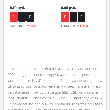
0.00 руб.
0.00 руб.
Наличие:
Наличие:
Под заказ
Под заказ
Phison Electronics — тайваньская компания, основанная в
2000 году, специализирующаяся на производстве
контроллеров NAND и решений для хранения данных.
Штаб-квартира расположена в Чжубее, Тайвань. Phison
разрабатывает контроллеры для SSD, USB-накопителей и
карт памяти, используемые многими производителями
накопителей по всему миру. Компания является одним из
лидеров на рынке контроллеров для флеш-памяти.