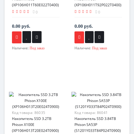
(XP106H011T60E022T0400)
(XP106H011T92P022T0400)
0
0
0.00 руб.
0.00 руб.
Наличие:
Наличие:
Под заказ
Под заказ
Код товара:
86035
Код товара:
86041
Накопитель SSD 3.2TB
Накопитель SSD 3.84TB
Phison X100E
Phison SA53P
(XP106H013T20E024T0900)
(S1201Y033T84P024T0900)