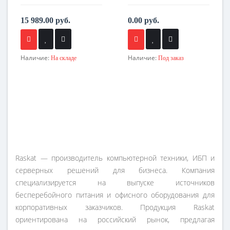
15 989.00 руб.
0.00 руб.
Наличие:
Наличие:
На складе
Под заказ
Raskat — производитель компьютерной техники, ИБП и
серверных решений для бизнеса. Компания
специализируется на выпуске источников
бесперебойного питания и офисного оборудования для
корпоративных заказчиков. Продукция Raskat
ориентирована на российский рынок, предлагая