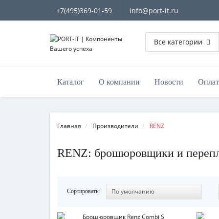
+7(495)369-01-59
info@port-it.ru
Все категории
Каталог
О компании
Новости
Оплат
Главная
Производители
RENZ
RENZ: брошюровщики и перепл
Сортировать: