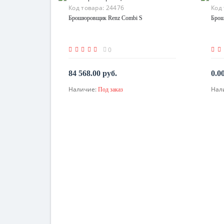
Код товара:
24476
Код
Брошюровщик Renz Combi S
Брош
0
84 568.00 руб.
0.0
Наличие:
Нал
Под заказ
По запросу