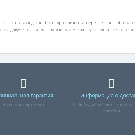
ся на производстве брошюровщиков и переплетного оборудов
ета документов и расходные материалы для профессионально
ициальная гарантия
Информация о доста
На весь ассортимент
Любой удобной вам ТК или кур
службой