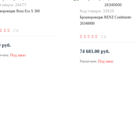
 товара:
24477
Код товара:
33929
юровщик Renz Eco S 360
Брошюровщик RENZ Combinette
26340000
0
0
0 руб.
74 681.00 руб.
ичие:
Под заказ
По запросу
Наличие:
Под заказ
По запросу