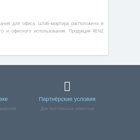
ания для офиса. Штаб-квартира расположена в
го и офисного использования. Продукция RENZ
вке
Партнёрские условия
ьерской
Для постоянных клиентов