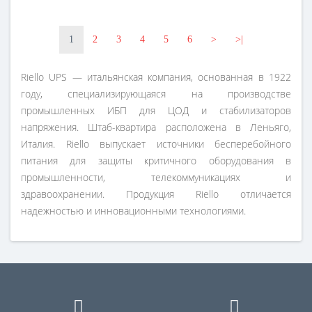
1
2
3
4
5
6
>
>|
Riello UPS — итальянская компания, основанная в 1922
году, специализирующаяся на производстве
промышленных ИБП для ЦОД и стабилизаторов
напряжения. Штаб-квартира расположена в Леньяго,
Италия. Riello выпускает источники бесперебойного
питания для защиты критичного оборудования в
промышленности, телекоммуникациях и
здравоохранении. Продукция Riello отличается
надежностью и инновационными технологиями.