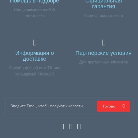
Помощь в подборе
Официальная
гарантия
Спецификации любой
На весь ассортимент
сложности
Информация о
Партнёрские условия
доставке
Для постоянных клиентов
Любой удобной вам ТК или
курьерской службой
Готово