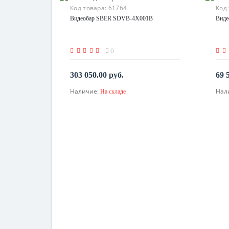
Код товара:
61764
Код
Видеобар SBER SDVB-4Х001B
Виде
0
303 050.00 руб.
69 
Наличие:
Нал
На складе
В корзину