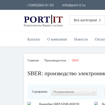
+7(495)369-01-59
info@port-it.ru
Все категории
Каталог
О компании
Новости
Оплат
Главная
Производители
SBER
SBER: производство электроник
Сортировать: