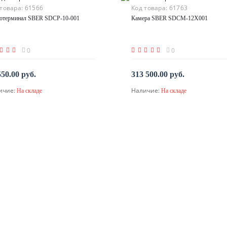
 товара:
61566
Код товара:
61763
отерминал SBER SDCP-10-001
Камера SBER SDCM-12Х001
0
0
550.00 руб.
313 500.00 руб.
ичие:
Наличие:
На складе
На складе
В корзину
В корзину