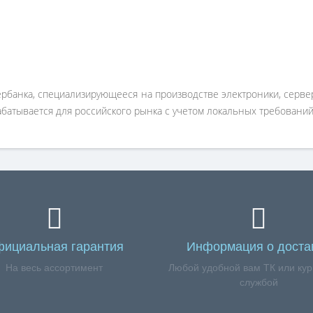
рбанка, специализирующееся на производстве электроники, сервер
абатывается для российского рынка с учетом локальных требований 
ициальная гарантия
Информация о доста
На весь ассортимент
Любой удобной вам ТК или кур
службой