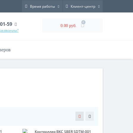
Время работы
Клиент-центр
0
-01-59
0.00 руб.
ерезвоним?
веров