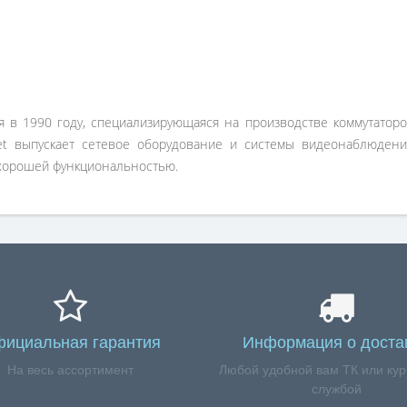
 в 1990 году, специализирующаяся на производстве коммутаторов
et выпускает сетевое оборудование и системы видеонаблюден
 хорошей функциональностью.
ициальная гарантия
Информация о доста
На весь ассортимент
Любой удобной вам ТК или кур
службой