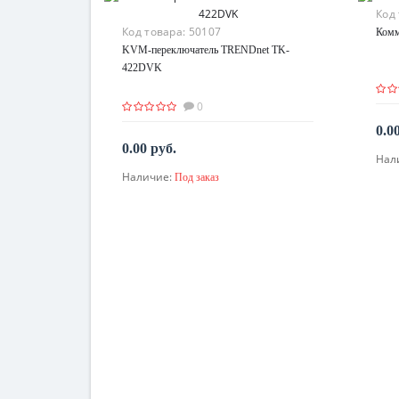
Код
Код товара:
50107
Комм
KVM-переключатель TRENDnet TK-
422DVK
0
0.0
0.00 руб.
Нал
Наличие:
Под заказ
По запросу