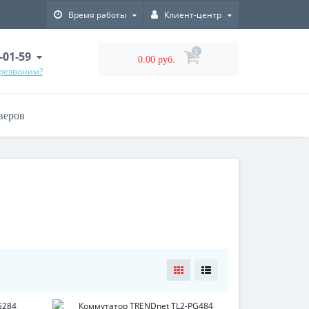
Время работы
Клиент-центр
0
-01-59
0.00 руб.
ерезвоним?
веров