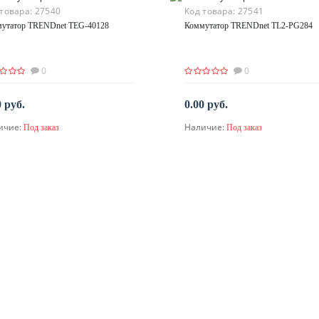
 товара:
27540
Код товара:
27541
утатор TRENDnet TEG-40128
Коммутатор TRENDnet TL2-PG284
0
0
0 руб.
0.00 руб.
ичие:
Наличие:
Под заказ
Под заказ
По запросу
По запросу