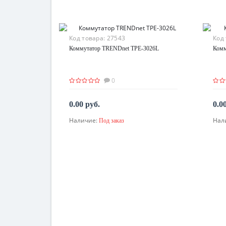
Код товара:
27543
Код
Коммутатор TRENDnet TPE-3026L
Комм
0
0.00 руб.
0.0
Наличие:
Нал
Под заказ
По запросу