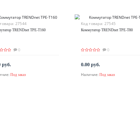
 товара:
27544
Код товара:
27545
утатор TRENDnet TPE-T160
Коммутатор TRENDnet TPE-T80
0
0
0 руб.
0.00 руб.
ичие:
Наличие:
Под заказ
Под заказ
По запросу
По запросу