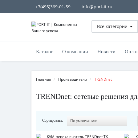
+7(495)369-01-59
info@port-it.ru
Все категории
Каталог
О компании
Новости
Оплат
Главная
Производители
TRENDnet
TRENDnet: сетевые решения для
Сортировать: