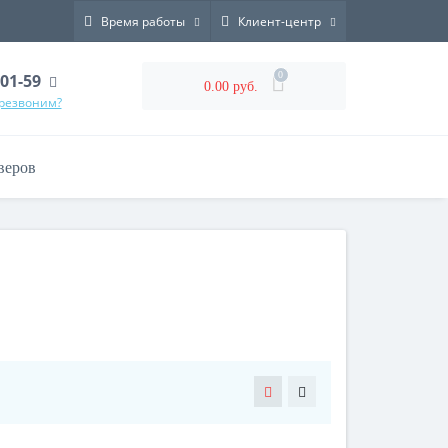
Время работы
Клиент-центр
0
-01-59
0.00 руб.
ерезвоним?
веров