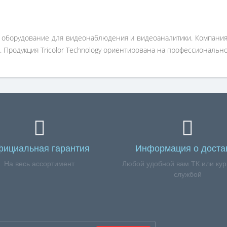
 и оборудование для видеонаблюдения и видеоаналитики. Компани
. Продукция Tricolor Technology ориентирована на профессиональ
ициальная гарантия
Информация о доста
На весь ассортимент
Любой удобной вам ТК или кур
службой