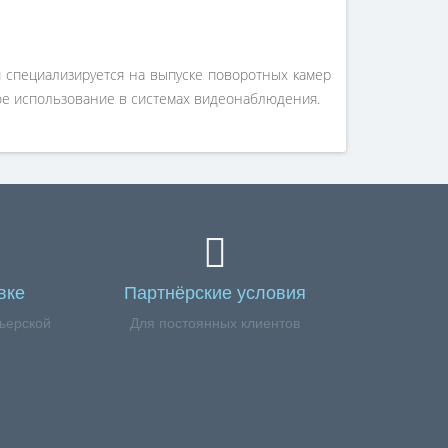
я специализируется на выпуске поворотных камер
ное использование в системах видеонаблюдения.
вке
Партнёрские условия
ьерской
Для постоянных клиентов