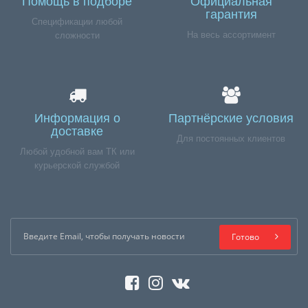
Помощь в подборе
Официальная
гарантия
Спецификации любой
На весь ассортимент
сложности
Информация о
Партнёрские условия
доставке
Для постоянных клиентов
Любой удобной вам ТК или
курьерской службой
Готово