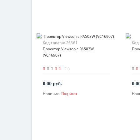
Код товара:
26361
Код
Проектор Viewsonic PA503W
Прое
(VC16907)
0
0.00 руб.
0.0
Наличие:
Нал
Под заказ
По запросу