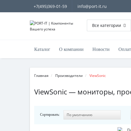
+7(495)369-01-59
info@port-it.ru
Все категории
Каталог
О компании
Новости
Оплат
Главная
Производители
ViewSonic
ViewSonic — мониторы, про
Сортировать: