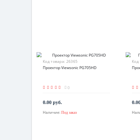
Код товара:
26365
Код
Проектор Viewsonic PG705HD
Про
0
0.00 руб.
0.0
Наличие:
Нал
Под заказ
По запросу