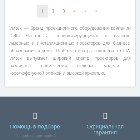
1
2
3
4
>
>|
Vivitek — бренд проекционного оборудования компании
Delta Electronics, специализирующийся на выпуске
лазерных и инсталляционных проекторов для бизнеса,
образования и дома. Штаб-квартира расположена в США.
Vivitek выпускает широкий спектр проекторов для
различных применений, включая модели с
короткофокусной оптикой и высокой яркостью.
Помощь в подборе
Официальная
гарантия
Спецификации любой