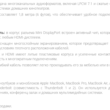
ача многоканальных аудиоформатов, включая LPCM 7.1 и сжатые ф
стемах домашних кинотеатров.
оставляет 1,8 метра (6 футов), что обеспечивает удобное подк
ль:
в корпус разъема Mini DisplayPort встроен активный чип, кот
 с любым HDMI-дисплеем.
снащен многослойным экранированием, которое предотвращает 
 условиях плотного расположения кабелей.
rt и HDMI имеют литые пластиковые корпуса и усиленные контак
сть к многократным подключениям.
ибкий кабель позволяет легко прокладывать его за мебелью или в 
утбуков и моноблоков Apple MacBook, MacBook Pro, MacBook Air, а
nderbolt (совместимость с Thunderbolt 1 и 2). Он используетс
ениях, конференц-залах и домашних мультимедийных системах.
родажи.