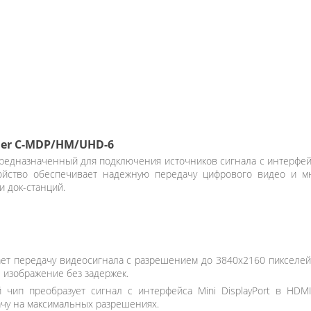
mer C-MDP/HM/UHD-6
редназначенный для подключения источников сигнала с интерфейсо
ойство обеспечивает надежную передачу цифрового видео и мн
 док-станций.
ет передачу видеосигнала с разрешением до 3840x2160 пикселей п
е изображение без задержек.
чип преобразует сигнал с интерфейса Mini DisplayPort в HDMI
чу на максимальных разрешениях.