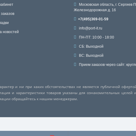
кабинет
Московская область, г. Сергиев П
Железнодорожная д. 16
 заказов
+7(495)369-01-59
ладки
info@port-it.ru
а новостей
ПН-ПТ: 10:00 - 18:00
СБ: Выходной
ВС: Выходной
Прием заказов через сайт: кругл
актер и ни при каких обстоятельствах не является публичной оферто
ктация и характеристики товаров указаны для ознакомительных целей 
рмации обращайтесь к нашим менеджерам.