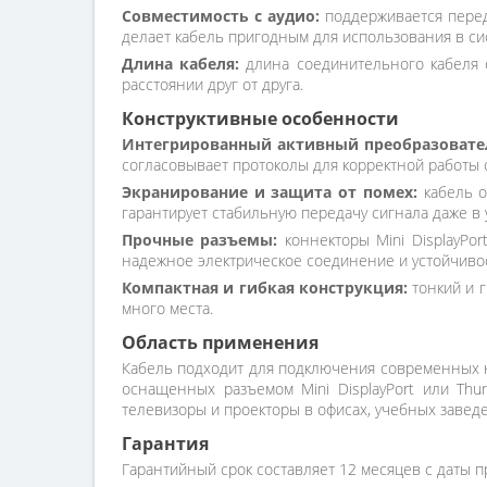
Совместимость с аудио:
поддерживается перед
делает кабель пригодным для использования в си
Длина кабеля:
длина соединительного кабеля с
расстоянии друг от друга.
Конструктивные особенности
Интегрированный активный преобразовате
согласовывает протоколы для корректной работы
Экранирование и защита от помех:
кабель о
гарантирует стабильную передачу сигнала даже в
Прочные разъемы:
коннекторы Mini DisplayPo
надежное электрическое соединение и устойчиво
Компактная и гибкая конструкция:
тонкий и г
много места.
Область применения
Кабель подходит для подключения современных но
оснащенных разъемом Mini DisplayPort или Thu
телевизоры и проекторы в офисах, учебных завед
Гарантия
Гарантийный срок составляет 12 месяцев с даты п