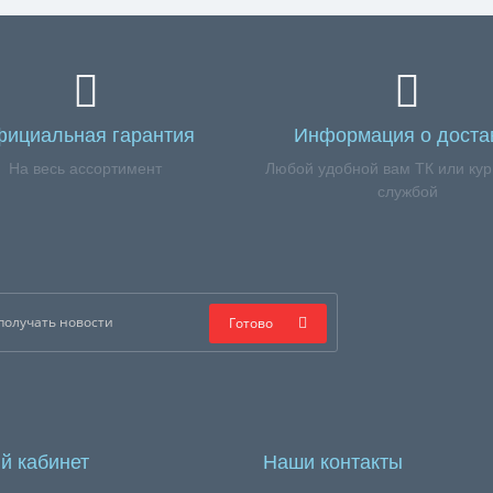
ициальная гарантия
Информация о доста
На весь ассортимент
Любой удобной вам ТК или кур
службой
Готово
й кабинет
Наши контакты