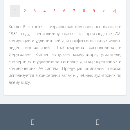
1
2
3
4
5
6
7
8
9
>
>|
Kramer Electronics — израильская компания, основанная в
1981 году, специализирующаяся на производстве AV-
коммутации и удлинителей для профессиональных аудио-
видео инсталляций. Штаб-квартира расположена в
Иерусалиме. Kramer выпускает коммутаторы, усилители,
конвертеры и удлинители сигналов для корпоративных и
коммерческих AV-систем. Продукция компании широко
используется в конференц-залах и учебных аудиториях по
всему миру.