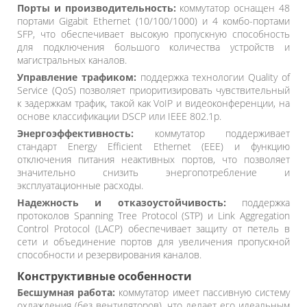
Порты и производительность:
коммутатор оснащен 48
портами Gigabit Ethernet (10/100/1000) и 4 комбо-портами
SFP, что обеспечивает высокую пропускную способность
для подключения большого количества устройств и
магистральных каналов.
Управление трафиком:
поддержка технологии Quality of
Service (QoS) позволяет приоритизировать чувствительный
к задержкам трафик, такой как VoIP и видеоконференции, на
основе классификации DSCP или IEEE 802.1p.
Энергоэффективность:
коммутатор поддерживает
стандарт Energy Efficient Ethernet (EEE) и функцию
отключения питания неактивных портов, что позволяет
значительно снизить энергопотребление и
эксплуатационные расходы.
Надежность и отказоустойчивость:
поддержка
протоколов Spanning Tree Protocol (STP) и Link Aggregation
Control Protocol (LACP) обеспечивает защиту от петель в
сети и объединение портов для увеличения пропускной
способности и резервирования каналов.
Конструктивные особенности
Бесшумная работа:
коммутатор имеет пассивную систему
охлаждения (без вентиляторов), что делает его идеальным