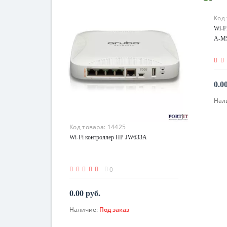
Код
Wi-F
A-M
0.0
Нал
Код товара:
14425
Wi-Fi контроллер HP JW633A
0
0.00 руб.
Наличие:
Под заказ
По запросу