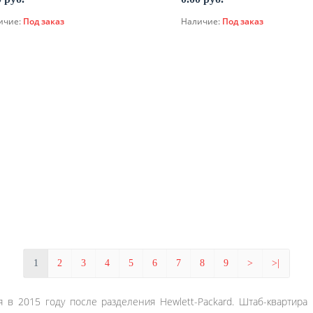
ичие:
Под заказ
Наличие:
Под заказ
По запросу
По запросу
1
2
3
4
5
6
7
8
9
>
>|
 в 2015 году после разделения Hewlett-Packard. Штаб-квартира