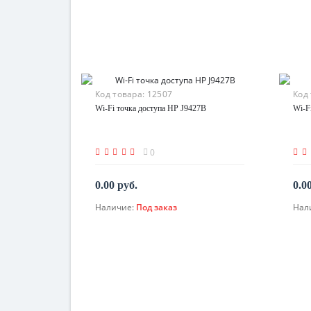
Код товара:
12507
Код
Wi-Fi точка доступа HP J9427B
Wi-F
0
0.00 руб.
0.0
Наличие:
Под заказ
Нал
По запросу