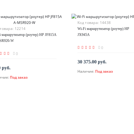
Код товара:
14438
 товара:
12214
Wi-Fi маршрутизатор (роутер) HP
i маршрутизатор (роутер) HP JF815A
JX945A
SR920-W
0
0
30 375.00 руб.
0 руб.
Наличие:
Под заказ
По запросу
ичие:
Под заказ
По запросу