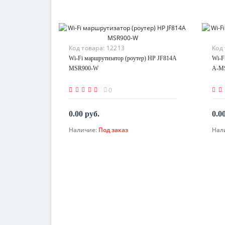
Код товара:
12213
Код
Wi-Fi маршрутизатор (роутер) HP JF814A
Wi-F
MSR900-W
A-M
0
0.00 руб.
0.0
Наличие:
Под заказ
Нал
По запросу