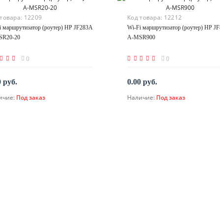
 товара:
12209
Код товара:
12212
i маршрутизатор (роутер) HP JF283A
Wi-Fi маршрутизатор (роутер) HP J
SR20-20
A-MSR900
0
0
0 руб.
0.00 руб.
ичие:
Под заказ
Наличие:
Под заказ
По запросу
По запросу