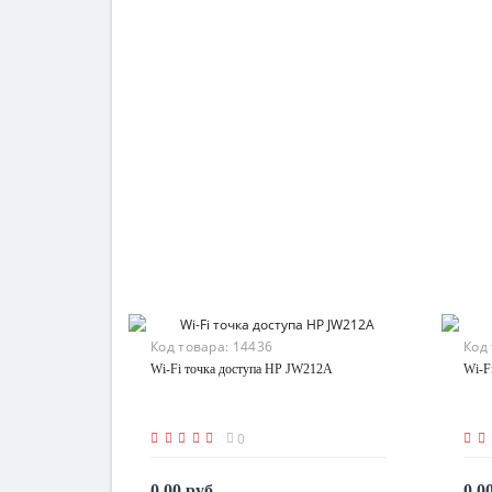
Код товара:
14436
Код
Wi-Fi точка доступа HP JW212A
Wi-F
0
0.00 руб.
0.0