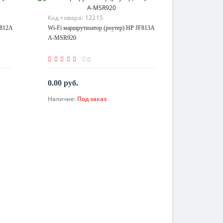
Код товара:
12215
F812A
Wi-Fi маршрутизатор (роутер) HP JF813A
A-MSR920
0
0.00 руб.
Наличие:
Под заказ
По запросу