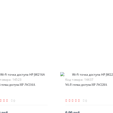
 товара:
14523
Код товара:
14437
i точка доступа HP JW216A
Wi-Fi точка доступа HP JW228A
0
0
0 руб.
0.00 руб.