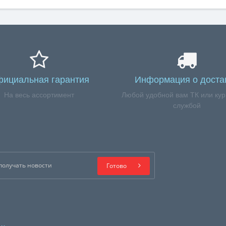
ициальная гарантия
Информация о доста
На весь ассортимент
Любой удобной вам ТК или кур
службой
Готово