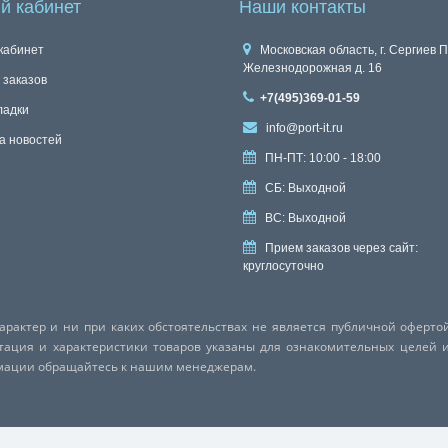
й кабинет
Наши контакты
кабинет
Московская область, г. Сергиев П
Железнодорожная д. 16
 заказов
+7(495)369-01-59
ладки
info@port-it.ru
а новостей
ПН-ПТ: 10:00 - 18:00
СБ: Выходной
ВС: Выходной
Прием заказов через сайт:
круглосуточно
актер и ни при каких обстоятельствах не является публичной оферто
ктация и характеристики товаров указаны для ознакомительных целей 
рмации обращайтесь к нашим менеджерам.