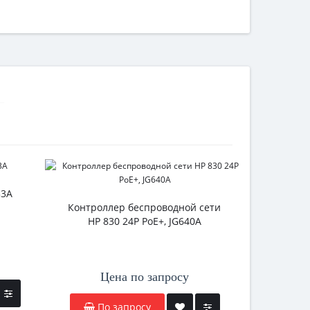
33A
Контроллер беспроводной сети
Контрол
HP 830 24P PoE+, JG640A
HP 8
Цена по запросу
Ц
По запросу
По