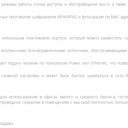
 режимы работы «точка доступа» и «беспроводной мост», а также 
ных протоколов шифрования WPA/WPA2 и фильтрация по MAC-адр
небольшом пластиковом корпусе, который можно разместить на
 внутренними всенаправленными антеннами, обеспечивающими 
ет подачу питания по технологии Power over Ethernet, что позвол
 сложной настройки и может быть быстро развернута в сети б
для использования в офисах малого и среднего бизнеса, гостин
спроводное покрытие в помещениях с высокой плотностью пользов
родажи.