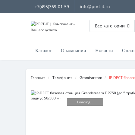
+7(495)369-01-59
info@port-it.ru
Все категории
Каталог
О компании
Новости
Оплат
Главная
Телефония
Grandstream
IP-DECT базов
Loading...