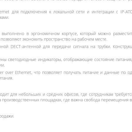
rnet для подключения к локальной сети и интеграции с IP-АТС
мами.
 выполнено в эргономичном корпусе, который можно размести
позволяют экономить пространство на рабочем месте.
ой DECT-антенной для передачи сигнала на трубки. Конструк
ны светодиодные индикаторы, отображающие состояние питания, 
ии.
 over Ethernet, что позволяет получать питание и данные по од
итания.
ходит для небольших и средних офисов, где сотрудникам требуетс
 на производственных площадках, где важна свобода перемещения 
родажи.