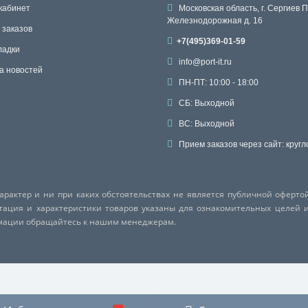
кабинет
Московская область, г. Сергиев П
Железнодорожная д. 16
 заказов
+7(495)369-01-59
ладки
info@port-it.ru
а новостей
ПН-ПТ: 10:00 - 18:00
СБ: Выходной
ВС: Выходной
Прием заказов через сайт: кругл
актер и ни при каких обстоятельствах не является публичной оферто
ктация и характеристики товаров указаны для ознакомительных целей 
рмации обращайтесь к нашим менеджерам.