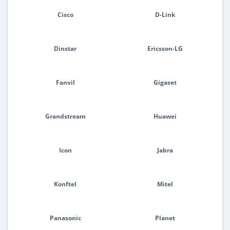
Cisco
D-Link
Dinstar
Ericsson-LG
Fanvil
Gigaset
Grandstream
Huawei
Icon
Jabra
Konftel
Mitel
Panasonic
Planet