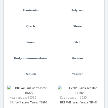
Plantronics
Polycom
Qtech
Shure
Snom
SNR
Unify Communications
Xorcom
Yealink
Yeastar
Код товара:
16532
Код товара:
16535
BRI-VoIP-шлюз Yeastar TB200
BRI-VoIP-шлюз Yeastar TB400