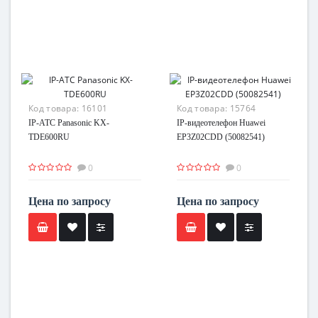
Код товара:
16101
Код товара:
15764
IP-АТС Panasonic KX-
IP-видеотелефон Huawei
TDE600RU
EP3Z02CDD (50082541)
0
0
Цена по запросу
Цена по запросу