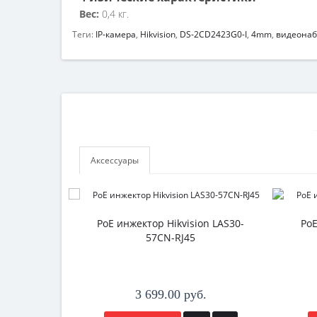
Вес:
0,4 кг.
Теги:
IP-камера
,
Hikvision
,
DS-2CD2423G0-I
,
4mm
,
видеона
Аксессуары
РоЕ инжектор Hikvision LAS30-
РоЕ
57CN-RJ45
3 699.00 руб.