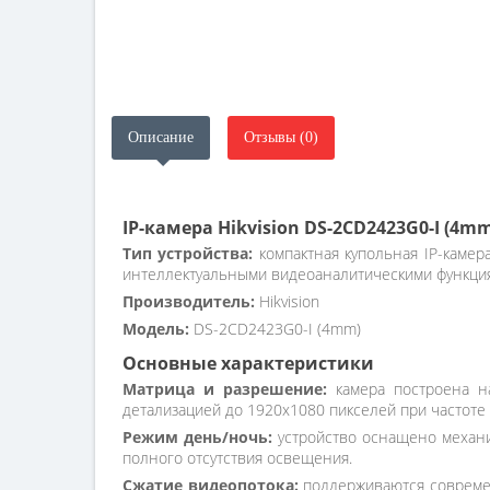
Описание
Отзывы (0)
IP-камера Hikvision DS-2CD2423G0-I (4m
Тип устройства:
компактная купольная IP-каме
интеллектуальными видеоаналитическими функциям
Производитель:
Hikvision
Модель:
DS-2CD2423G0-I (4mm)
Основные характеристики
Матрица и разрешение:
камера построена на
детализацией до 1920x1080 пикселей при частоте 
Режим день/ночь:
устройство оснащено механич
полного отсутствия освещения.
Сжатие видеопотока:
поддерживаются современн