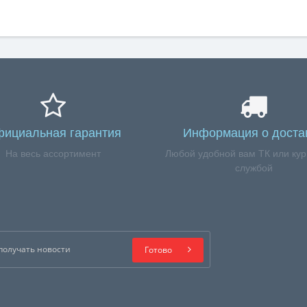
ициальная гарантия
Информация о доста
На весь ассортимент
Любой удобной вам ТК или кур
службой
Готово