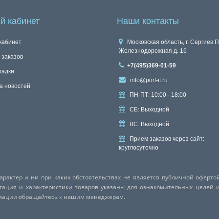
й кабинет
Наши контакты
кабинет
Московская область, г. Сергиев П
Железнодорожная д. 16
 заказов
+7(495)369-01-59
ладки
info@port-it.ru
а новостей
ПН-ПТ: 10:00 - 18:00
СБ: Выходной
ВС: Выходной
Прием заказов через сайт:
круглосуточно
актер и ни при каких обстоятельствах не является публичной оферто
ктация и характеристики товаров указаны для ознакомительных целей 
рмации обращайтесь к нашим менеджерам.