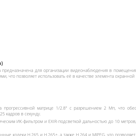
m)
ра предназначена для организации видеонаблюдения в помещени
и, что позволяет использовать её в качестве элемента охранной 
 прогрессивной матрице 1/2.8" с разрешением 2 Мп, что обе
25 кадров в секунду.
еским ИК-фильтром и EXIR-подсветкой дальностью до 10 метров, 
ые кодеки H.265 и H.265+, а также H.264 и MJPEG, что позволяе