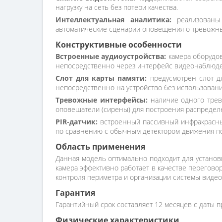
нагрузку на сеть без потери качества.
Интеллектуальная аналитика:
реализованы 
автоматические сценарии оповещения о тревожны
Конструктивные особенности
Встроенные аудиоустройства:
камера оборудов
непосредственно через интерфейс видеонаблюде
Слот для карты памяти:
предусмотрен слот дл
непосредственно на устройство без использовани
Тревожные интерфейсы:
наличие одного трев
оповещатели (сирены) для построения распредел
PIR-датчик:
встроенный пассивный инфракрасный
по сравнению с обычным детектором движения по
Область применения
Данная модель оптимально подходит для установк
камера эффективно работает в качестве перегово
контроля периметра и организации системы виде
Гарантия
Гарантийный срок составляет 12 месяцев с даты п
Физические характеристики