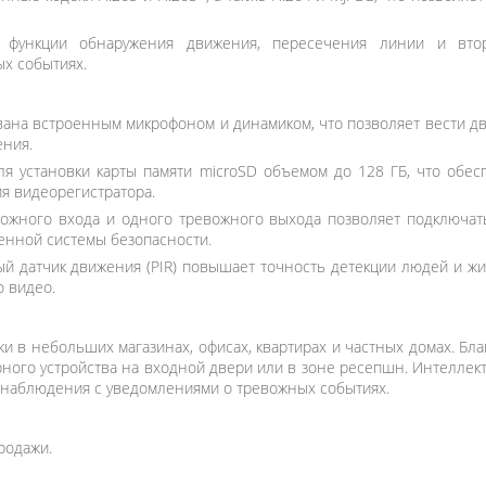
функции обнаружения движения, пересечения линии и вторж
х событиях.
ана встроенным микрофоном и динамиком, что позволяет вести д
ния.
я установки карты памяти microSD объемом до 128 ГБ, что обес
я видеорегистратора.
ожного входа и одного тревожного выхода позволяет подключать
енной системы безопасности.
 датчик движения (PIR) повышает точность детекции людей и жи
 видео.
и в небольших магазинах, офисах, квартирах и частных домах. Бла
рного устройства на входной двери или в зоне ресепшн. Интеллект
онаблюдения с уведомлениями о тревожных событиях.
родажи.