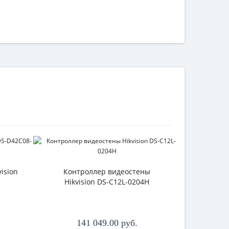
POE удл
ision
Контроллер видеостены
Hikvision DS-C12L-0204H
Ц
141 049.00 руб.