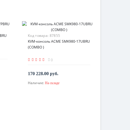
PBRU
Код товара:
87855
KVM-консоль ACME SMK980-17UBRU
(COMBO )
0
170 228.00 руб.
Наличие:
На складе
В корзину