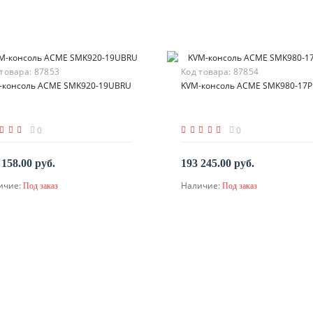
 товара:
87853
Код товара:
87854
-консоль ACME SMK920-19UBRU
KVM-консоль ACME SMK980-17
0
0
 158.00 руб.
193 245.00 руб.
ичие:
Наличие:
Под заказ
Под заказ
По запросу
По запросу