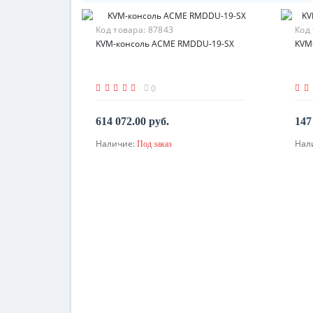
Код товара:
87843
Код
KVM-консоль ACME RMDDU-19-SX
KVM
0
614 072.00 руб.
147
Наличие:
Нал
Под заказ
По запросу