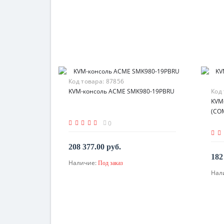
Код товара:
87856
KVM-консоль ACME SMK980-19PBRU
Код
KVM
(CO
0
208 377.00 руб.
182
Наличие:
Под заказ
По запросу
Нал