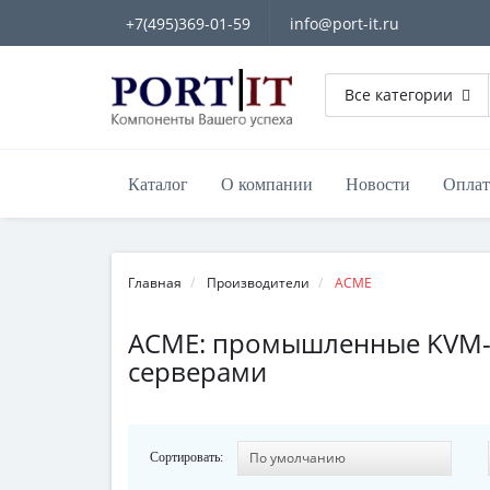
+7(495)369-01-59
info@port-it.ru
Все категории
Каталог
О компании
Новости
Оплат
Главная
Производители
ACME
ACME: промышленные KVM-к
серверами
Сортировать: