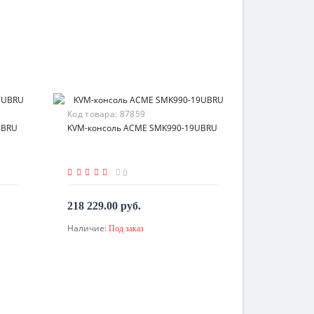
Код товара:
87859
UBRU
KVM-консоль ACME SMK990-19UBRU
0
218 229.00 руб.
Наличие:
Под заказ
По запросу