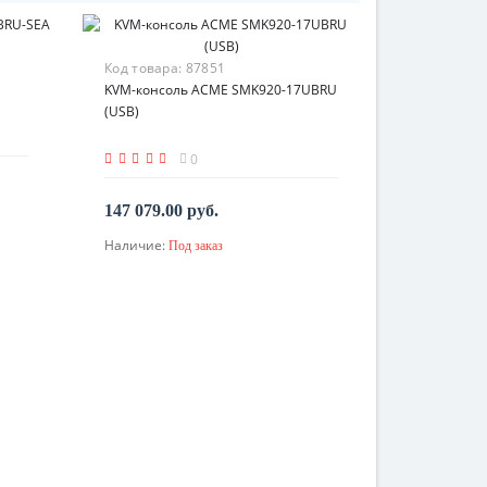
Код товара:
87851
KVM-консоль ACME SMK920-17UBRU
(USB)
0
147 079.00 руб.
Наличие:
Под заказ
По запросу