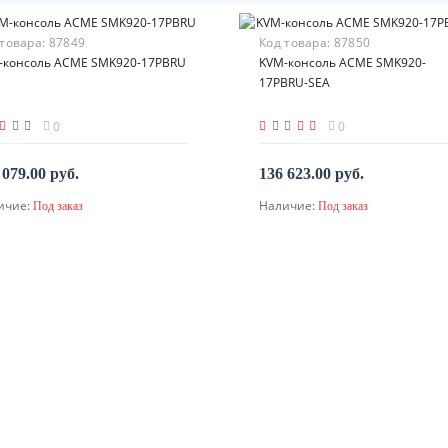
 товара:
87849
Код товара:
87850
-консоль ACME SMK920-17PBRU
KVM-консоль ACME SMK920-
17PBRU-SEA
0
0
 079.00 руб.
136 623.00 руб.
ичие:
Наличие:
Под заказ
Под заказ
По запросу
По запросу