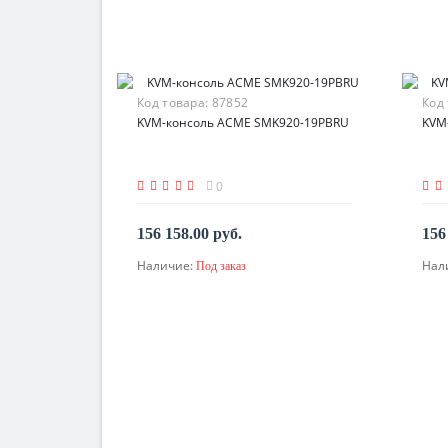
Код товара:
87852
Код
KVM-консоль ACME SMK920-19PBRU
KVM
0
156 158.00 руб.
156
Наличие:
Нал
Под заказ
По запросу