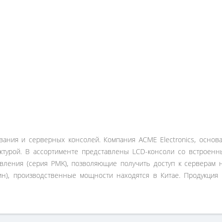
ния и серверных консолей. Компания ACME Electronics, основа
турой. В ассортименте представлены LCD-консоли со встроенн
вления (серия PMK), позволяющие получить доступ к серверам 
пин), производственные мощности находятся в Китае. Продукц