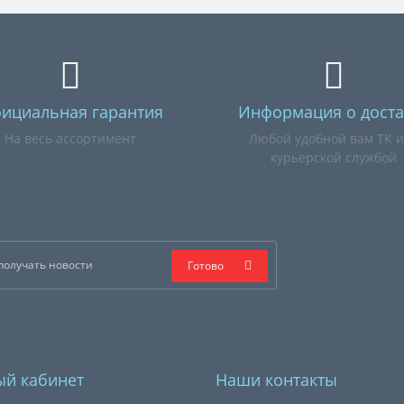
ициальная гарантия
Информация о доста
На весь ассортимент
Любой удобной вам ТК 
курьерской службой
Готово
й кабинет
Наши контакты