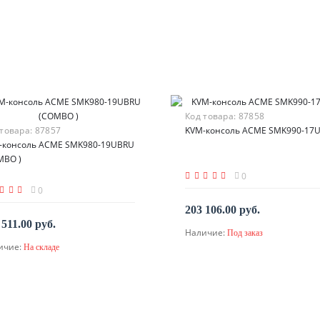
Код товара:
87858
 товара:
87857
KVM-консоль ACME SMK990-17
-консоль ACME SMK980-19UBRU
MBO )
0
0
203 106.00 руб.
 511.00 руб.
Наличие:
Под заказ
По запросу
ичие:
На складе
В корзину