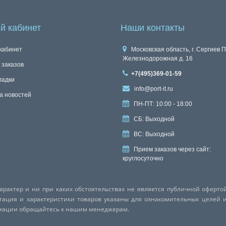
й кабинет
Наши контакты
кабинет
Московская область, г. Сергиев П
Железнодорожная д. 16
 заказов
+7(495)369-01-59
ладки
info@port-it.ru
а новостей
ПН-ПТ: 10:00 - 18:00
СБ: Выходной
ВС: Выходной
Прием заказов через сайт:
круглосуточно
актер и ни при каких обстоятельствах не является публичной оферто
ктация и характеристики товаров указаны для ознакомительных целей 
рмации обращайтесь к нашим менеджерам.