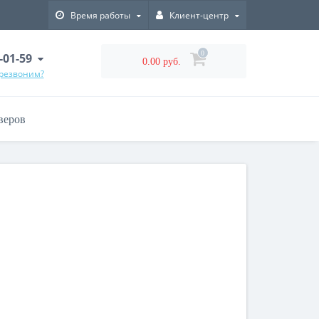
Время работы
Клиент-центр
0
-01-59
0.00 руб.
ерезвоним?
веров