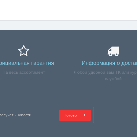
ициальная гарантия
Информация о доста
На весь ассортимент
Любой удобной вам ТК или кур
службой
Готово