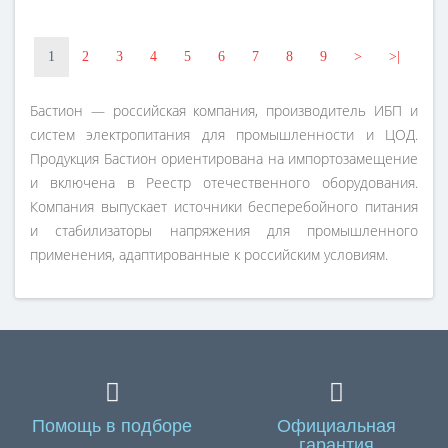
1
2
3
4
5
6
7
8
9
>
>|
Бастион — российская компания, производитель ИБП и
систем электропитания для промышленности и ЦОД.
Продукция Бастион ориентирована на импортозамещение
и включена в Реестр отечественного оборудования.
Компания выпускает источники бесперебойного питания
и стабилизаторы напряжения для промышленного
применения, адаптированные к российским условиям.
Помощь в подборе
Официальная
гарантия