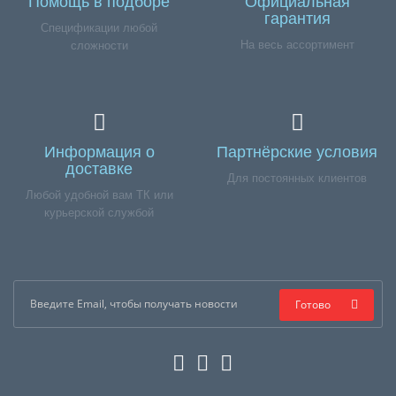
Помощь в подборе
Официальная
гарантия
Спецификации любой
На весь ассортимент
сложности
Информация о
Партнёрские условия
доставке
Для постоянных клиентов
Любой удобной вам ТК или
курьерской службой
Готово