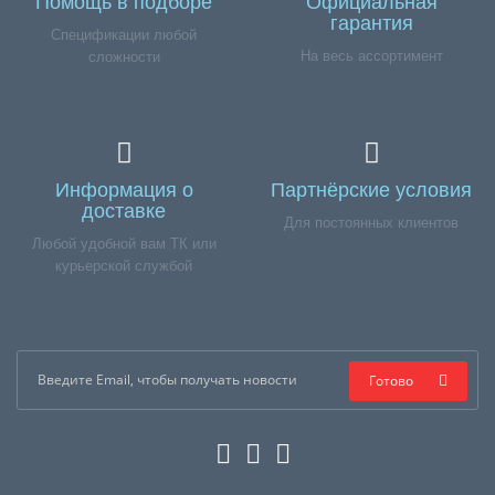
Помощь в подборе
Официальная
гарантия
Спецификации любой
На весь ассортимент
сложности
Информация о
Партнёрские условия
доставке
Для постоянных клиентов
Любой удобной вам ТК или
курьерской службой
Готово