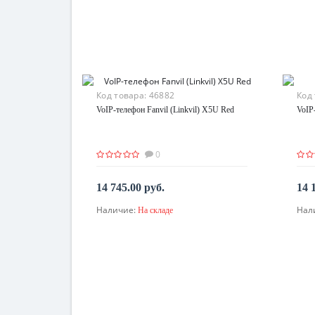
Код товара:
46882
Код
VoIP-телефон Fanvil (Linkvil) X5U Red
VoIP-
0
14 745.00 руб.
14 
Наличие:
Нал
На складе
В корзину