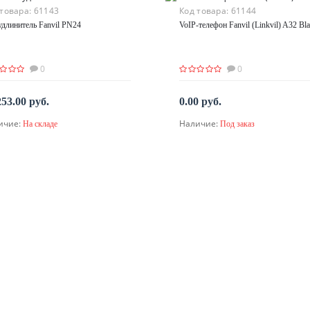
 товара:
61143
Код товара:
61144
удлинитель Fanvil PN24
VoIP-телефон Fanvil (Linkvil) A32 Bl
0
0
253.00 руб.
0.00 руб.
ичие:
Наличие:
На складе
Под заказ
В корзину
По запросу