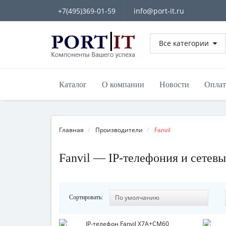
+7(495)369-01-59
info@port-it.ru
Все категории
Каталог
О компании
Новости
Оплат
Главная
Производители
Fanvil
Fanvil — IP-телефония и сетев
Сортировать: