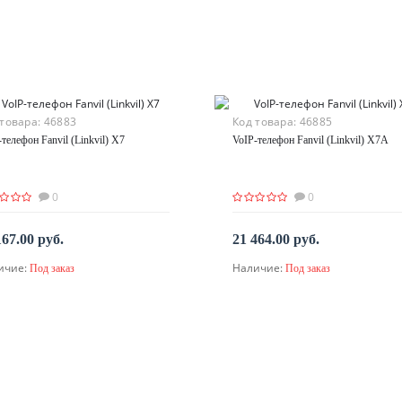
 товара:
46883
Код товара:
46885
телефон Fanvil (Linkvil) X7
VoIP-телефон Fanvil (Linkvil) X7A
0
0
167.00 руб.
21 464.00 руб.
ичие:
Наличие:
Под заказ
Под заказ
По запросу
По запросу