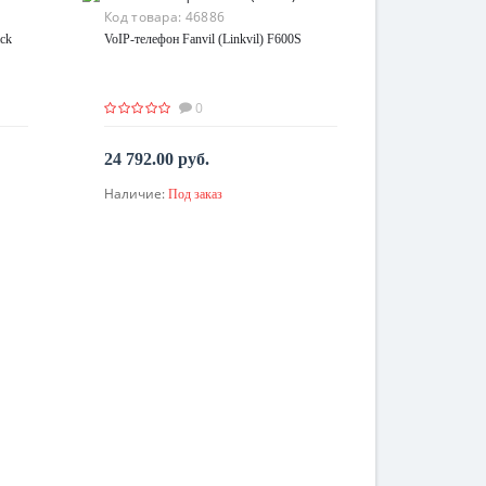
Код товара:
46886
ack
VoIP-телефон Fanvil (Linkvil) F600S
0
24 792.00 руб.
Наличие:
Под заказ
По запросу