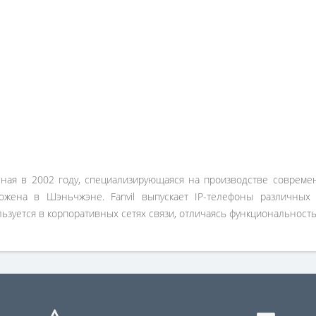
анная в 2002 году, специализирующаяся на производстве соврем
ложена в Шэньчжэне. Fanvil выпускает IP-телефоны различных
ьзуется в корпоративных сетях связи, отличаясь функциональность