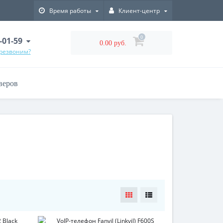
Время работы
Клиент-центр
0
-01-59
0.00 руб.
ерезвоним?
веров