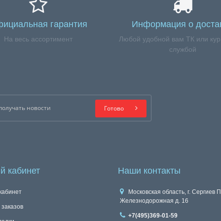
ициальная гарантия
Информация о доста
На весь ассортимент
Любой удобной вам ТК или кур
службой
Готово
й кабинет
Наши контакты
кабинет
Московская область, г. Сергиев П
Железнодорожная д. 16
 заказов
+7(495)369-01-59