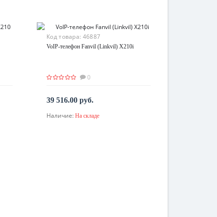
Код товара:
46887
VoIP-телефон Fanvil (Linkvil) X210i
0
39 516.00 руб.
Наличие:
На складе
В корзину