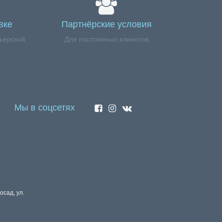
вке
Партнёрские условия
ьерской
Для постоянных клиентов
Мы в соцсетях
осад, ул.