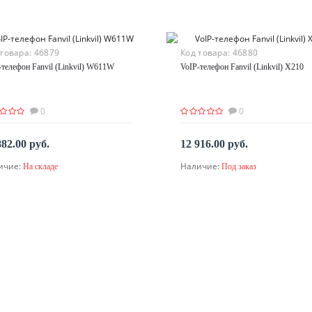
 товара:
46879
Код товара:
46880
-телефон Fanvil (Linkvil) W611W
VoIP-телефон Fanvil (Linkvil) X210
0
0
882.00 руб.
12 916.00 руб.
ичие:
Наличие:
На складе
Под заказ
В корзину
По запросу