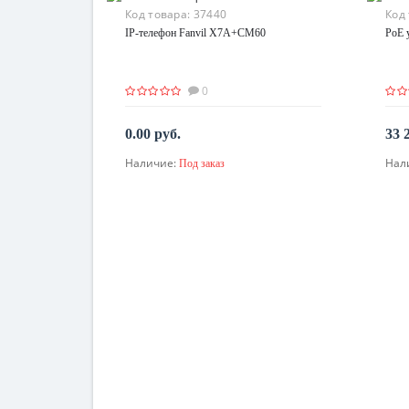
Код товара:
37440
Код
IP-телефон Fanvil X7A+CM60
PoE 
0
0.00 руб.
33 
Наличие:
Нал
Под заказ
По запросу