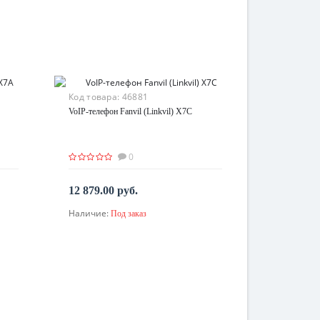
Код товара:
46881
VoIP-телефон Fanvil (Linkvil) X7C
0
12 879.00 руб.
Наличие:
Под заказ
По запросу