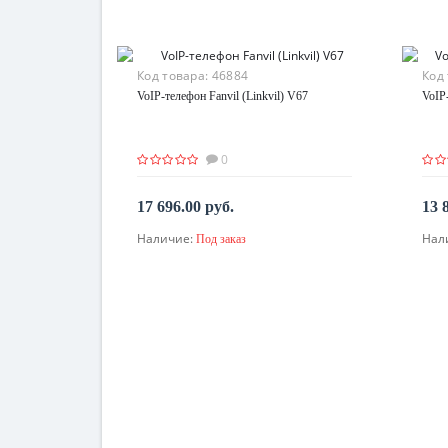
Код товара:
46884
Код
VoIP-телефон Fanvil (Linkvil) V67
VoIP
0
17 696.00 руб.
13 
Наличие:
Нал
Под заказ
По запросу