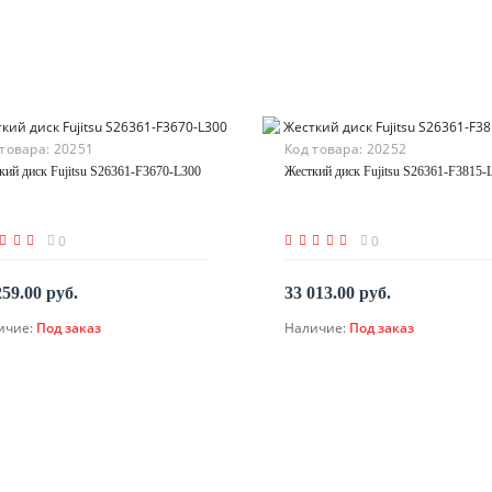
 товара:
20251
Код товара:
20252
кий диск Fujitsu S26361-F3670-L300
Жесткий диск Fujitsu S26361-F3815-
0
0
259.00 руб.
33 013.00 руб.
ичие:
Под заказ
Наличие:
Под заказ
По запросу
По запросу