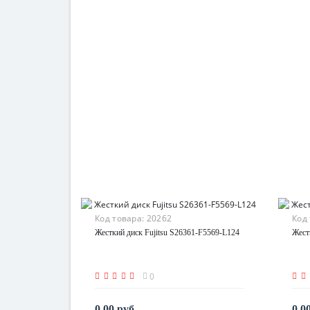
Код товара:
20262
Код
Жесткий диск Fujitsu S26361-F5569-L124
Жест
0
0.00 руб.
0.0