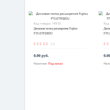
Код товара:
14935
Код
Дисковая полка расширения Fujitsu
Диск
FTS:ETFEBDU
FTS:
0
0.00 руб.
0.0
Наличие:
Под заказ
Нал
По запросу