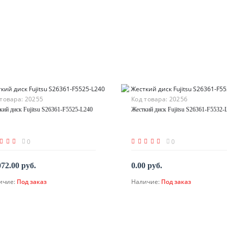
 товара:
20255
Код товара:
20256
кий диск Fujitsu S26361-F5525-L240
Жесткий диск Fujitsu S26361-F5532-
0
0
072.00 руб.
0.00 руб.
ичие:
Под заказ
Наличие:
Под заказ
По запросу
По запросу