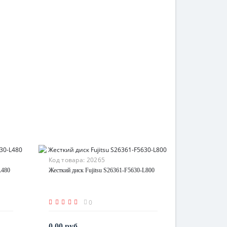
Код товара:
20265
L480
Жесткий диск Fujitsu S26361-F5630-L800
0
0.00 руб.