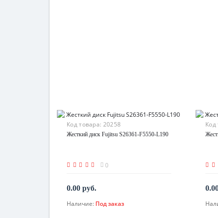
Код товара:
20258
Код
Жесткий диск Fujitsu S26361-F5550-L190
Жест
0
0.00 руб.
0.0
Наличие:
Под заказ
Нал
По запросу