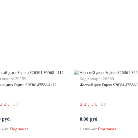
 товара:
20259
Код товара:
20260
кий диск Fujitsu S26361-F5568-L112
Жесткий диск Fujitsu S26361-F5568-
0
0
0 руб.
0.00 руб.
ичие:
Под заказ
Наличие:
Под заказ
По запросу
По запросу