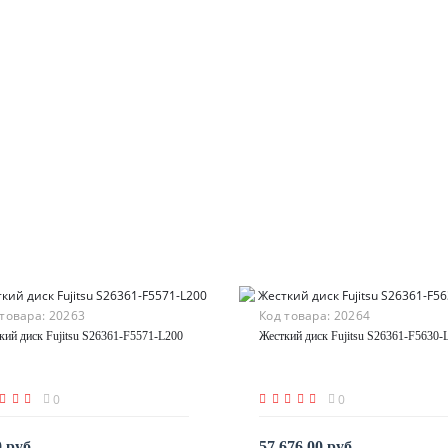
 товара:
20263
Код товара:
20264
кий диск Fujitsu S26361-F5571-L200
Жесткий диск Fujitsu S26361-F5630-
0
0
0 руб.
57 676.00 руб.