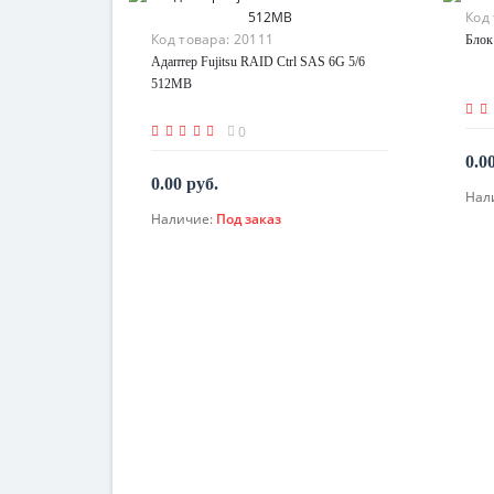
Код
Код товара:
20111
Блок
Адаптер Fujitsu RAID Ctrl SAS 6G 5/6
512MB
0
0.0
0.00 руб.
Нал
Наличие:
Под заказ
По запросу