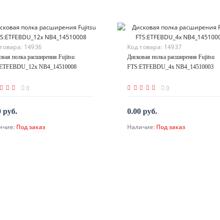
 товара:
14936
Код товара:
14937
овая полка расширения Fujitsu
Дисковая полка расширения Fujitsu
ETFEBDU_12x NB4_14510008
FTS:ETFEBDU_4x NB4_14510003
0
0
0 руб.
0.00 руб.
ичие:
Под заказ
Наличие:
Под заказ
По запросу
По запросу