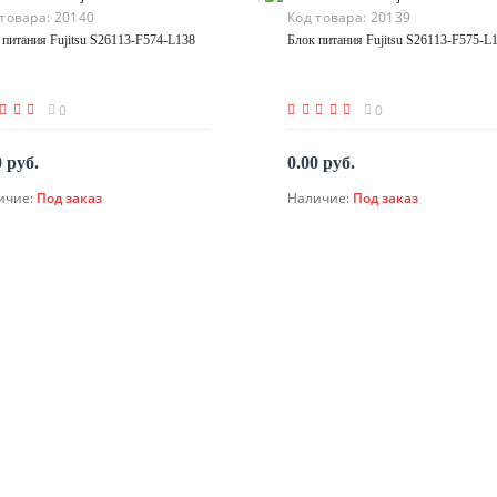
 товара:
20140
Код товара:
20139
 питания Fujitsu S26113-F574-L138
Блок питания Fujitsu S26113-F575-L
0
0
0 руб.
0.00 руб.
ичие:
Под заказ
Наличие:
Под заказ
По запросу
По запросу