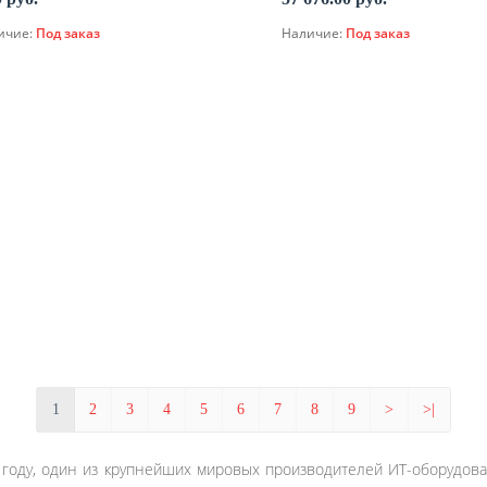
ичие:
Под заказ
Наличие:
Под заказ
По запросу
По запросу
1
2
3
4
5
6
7
8
9
>
>|
5 году, один из крупнейших мировых производителей ИТ-оборудован