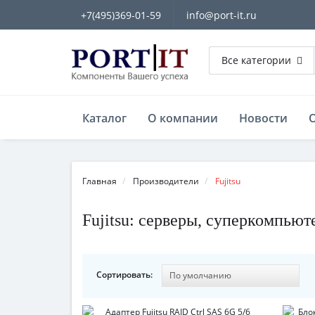
+7(495)369-01-59
info@port-it.ru
Все категории
Каталог
О компании
Новости
Главная
Производители
Fujitsu
Fujitsu: серверы, суперкомпьют
Сортировать: