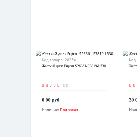
Код товара:
20254
Код
Жесткий диск Fujitsu S26361-F3819-L530
Жест
0
0.00 руб.
30 
Наличие:
Под заказ
Нал
По запросу