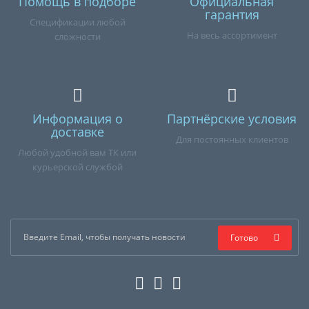
Помощь в подборе
Официальная
гарантия
Спецификации любой
На весь ассортимент
сложности
Информация о
Партнёрские условия
доставке
Для постоянных клиентов
Любой удобной вам ТК или
курьерской службой
Готово