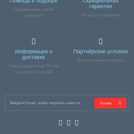
Помощь в подборе
Официальная
гарантия
Спецификации любой
На весь ассортимент
сложности
Информация о
Партнёрские условия
доставке
Для постоянных клиентов
Любой удобной вам ТК или
курьерской службой
Готово