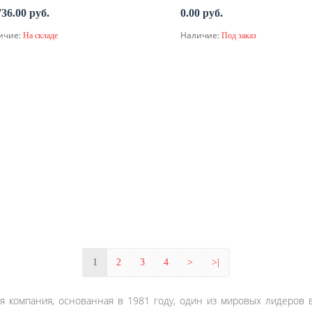
736.00 руб.
0.00 руб.
ичие:
Наличие:
На складе
Под заказ
В корзину
По запросу
1
2
3
4
>
>|
кая компания, основанная в 1981 году, один из мировых лидеро