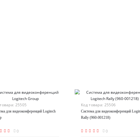
 товара:
25505
Код товара:
25506
ема для видеоконференций Logitech
Система для видеоконференций Logit
p
Rally (960-001218)
0
0