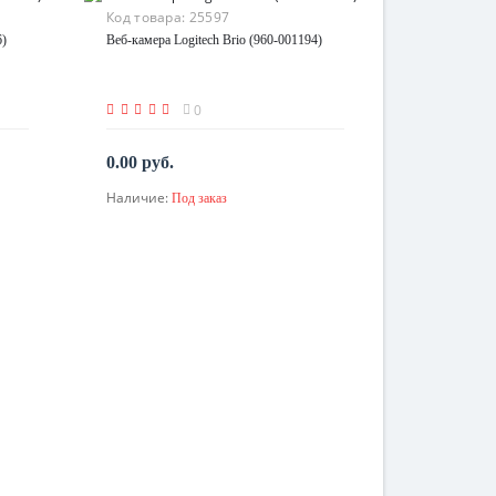
Код товара:
25597
6)
Веб-камера Logitech Brio (960-001194)
0
0.00 руб.
Наличие:
Под заказ
По запросу