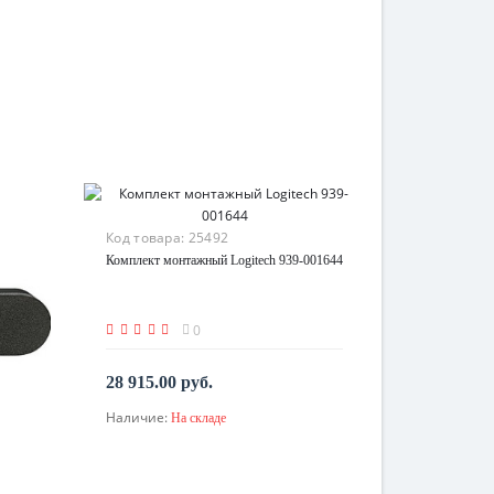
Код товара:
25492
Комплект монтажный Logitech 939-001644
0
28 915.00 руб.
Наличие:
На складе
В корзину