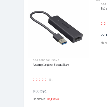
Код
Веб-
22 
Нал
Код товара:
25475
Адаптер Logitech Screen Share
0
0.00 руб.
Наличие:
Под заказ
По запросу