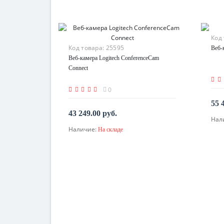
Код
Код товара:
25595
Веб-
Веб-камера Logitech ConferenceCam
Connect
0
55 
43 249.00 руб.
Нал
Наличие:
На складе
В корзину