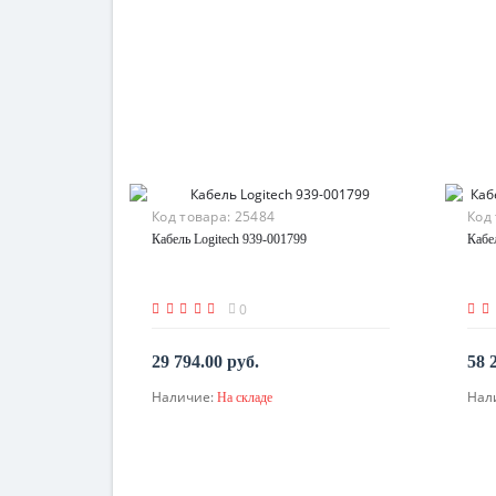
Код товара:
25484
Код
Кабель Logitech 939-001799
Кабе
0
29 794.00 руб.
58 
Наличие:
Нал
На складе
В корзину