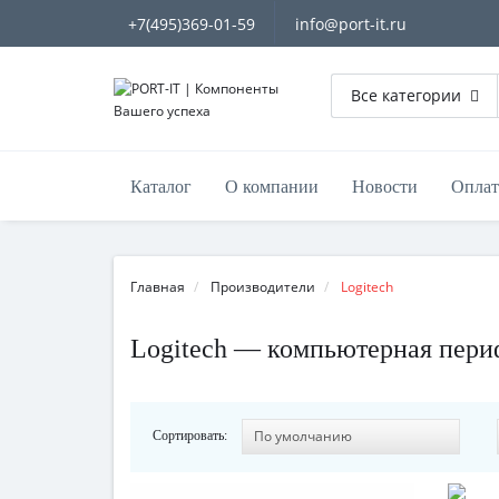
+7(495)369-01-59
info@port-it.ru
Все категории
Каталог
О компании
Новости
Оплат
Главная
Производители
Logitech
Logitech — компьютерная пери
Сортировать: