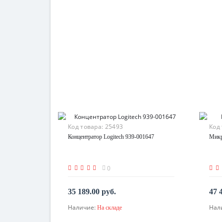
Код товара:
25493
Код
Концентратор Logitech 939-001647
Микр
0
35 189.00 руб.
47 
Наличие:
Нал
На складе
В корзину