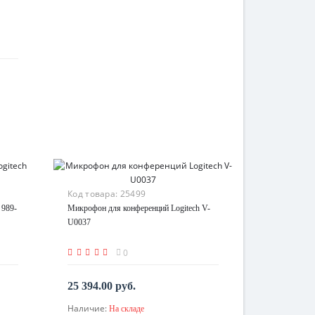
Код товара:
25499
 989-
Микрофон для конференций Logitech V-
U0037
0
25 394.00 руб.
Наличие:
На складе
В корзину