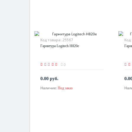
Код товара:
25567
Код
Гарнитура Logitech H820e
Гарн
0
0.00 руб.
0.0
Наличие:
Нал
Под заказ
По запросу