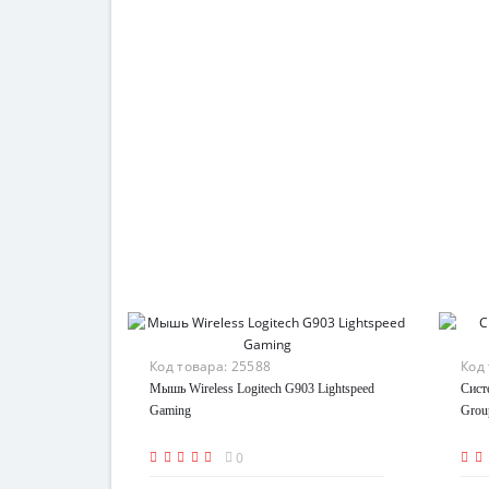
Код товара:
25588
Код
Мышь Wireless Logitech G903 Lightspeed
Сист
Gaming
Grou
0