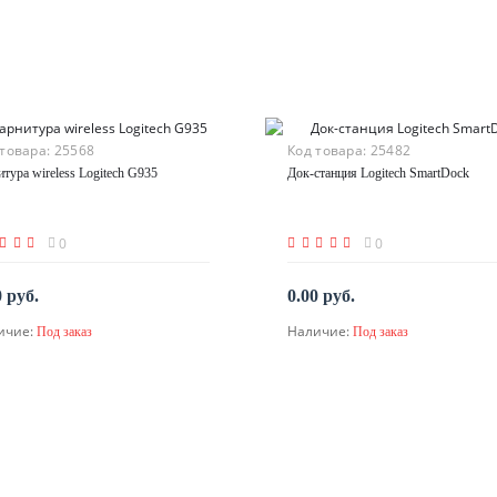
 товара:
25568
Код товара:
25482
итура wireless Logitech G935
Док-станция Logitech SmartDock
0
0
0 руб.
0.00 руб.
ичие:
Наличие:
Под заказ
Под заказ
По запросу
По запросу