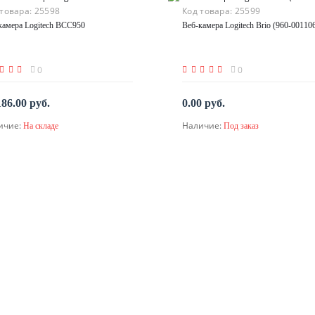
 товара:
25598
Код товара:
25599
камера Logitech BCC950
Веб-камера Logitech Brio (960-00110
0
0
186.00 руб.
0.00 руб.
ичие:
Наличие:
На складе
Под заказ
В корзину
По запросу