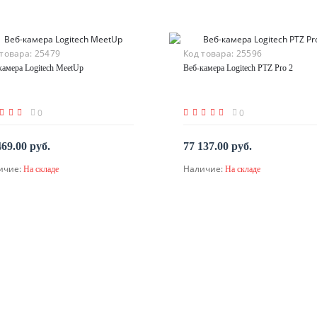
 товара:
25479
Код товара:
25596
камера Logitech MeetUp
Веб-камера Logitech PTZ Pro 2
0
0
469.00 руб.
77 137.00 руб.
ичие:
Наличие:
На складе
На складе
В корзину
В корзину