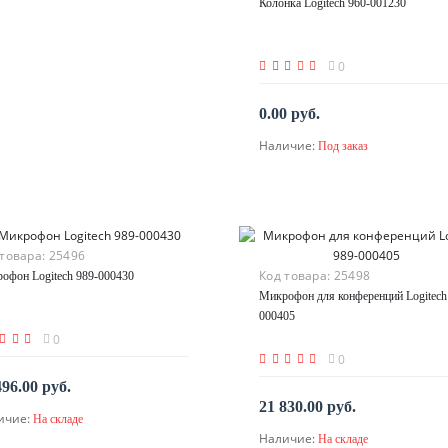
Колонка Logitech 960-001230
0
0.00 руб.
Наличие:
Под заказ
По запросу
 товара:
25496
Код товара:
25498
офон Logitech 989-000430
Микрофон для конференций Logitech
000405
0
0
496.00 руб.
21 830.00 руб.
ичие:
На складе
В корзину
Наличие:
На складе
В корзину