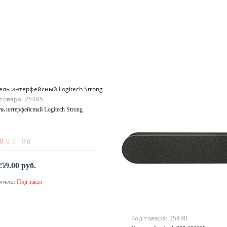
 товара:
25485
ль интерфейсный Logitech Strong
0
259.00 руб.
ичие:
Под заказ
По запросу
Код товара:
25490