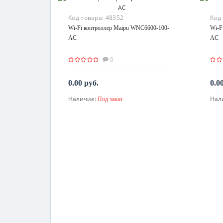
Код товара:
48352
Код
Wi-Fi контроллер Maipu WNC6600-100-
Wi-F
AC
AC
0
0.00 руб.
0.0
Наличие:
Нал
Под заказ
По запросу