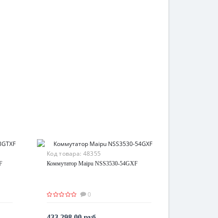
Код товара:
48355
F
Коммутатор Maipu NSS3530-54GXF
0
433 298.00 руб.