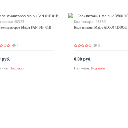
 товара:
48323
Код товара:
48330
 вентиляторов Maipu FAN-01F-01B
Блок питания Maipu AD500-1D005E
0
0
0 руб.
0.00 руб.
ичие:
Наличие:
Под заказ
Под заказ
По запросу
По запросу