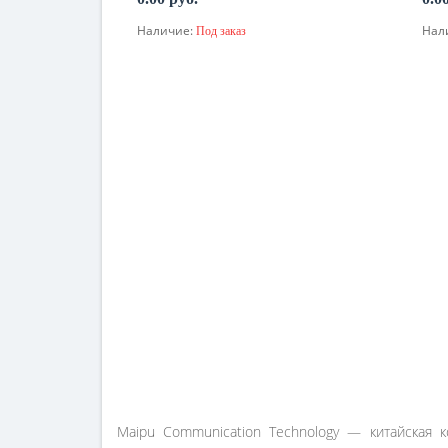
Наличие:
Нал
Под заказ
По запросу
Maipu Communication Technology — китайская 