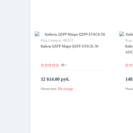
Код товара:
48331
Код
Кабель QSFP Maipu QSFP-STACK-50
Кабе
AOC
0
32 614.00 руб.
148
Наличие:
Нал
На складе
В корзину