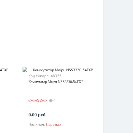
Код товара:
48356
Коммутатор Maipu NSS3330-54TXP
0
0.00 руб.
Наличие:
Под заказ
По запросу