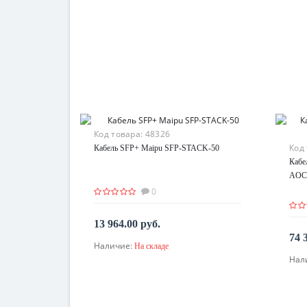
Код товара:
48326
Код
Кабель SFP+ Maipu SFP-STACK-50
Кабе
AOC
0
13 964.00 руб.
74 
Наличие:
На складе
В корзину
Нал