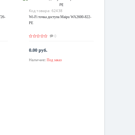
Код товара:
62438
726-
Wi-Fi точка доступа Maipu WA2600-822-
PE
0
0.00 руб.
Наличие:
Под заказ
По запросу