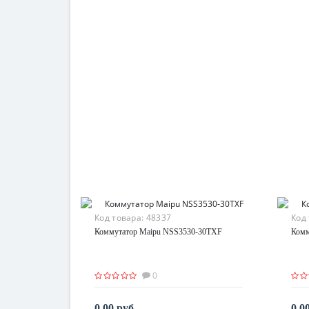
Код товара:
48337
Код
Коммутатор Maipu NSS3530-30TXF
Комм
0
0.00 руб.
0.0