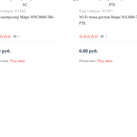
 товара:
61462
Код товара:
61461
i контроллер Maipu WNC6600-500-
Wi-Fi точка доступа Maipu WA2600-
PTE
0
0
0 руб.
0.00 руб.
ичие:
Наличие:
Под заказ
Под заказ
По запросу
По запросу