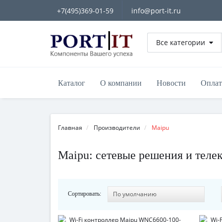
+7(495)369-01-59
info@port-it.ru
Все категории
Каталог
О компании
Новости
Оплат
Главная
Производители
Maipu
Maipu: сетевые решения и тел
Сортировать: