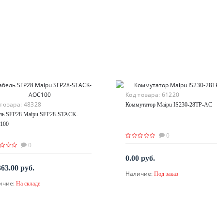
Код товара:
61220
 товара:
48328
Коммутатор Maipu IS230-28TP-AC
ль SFP28 Maipu SFP28-STACK-
100
0
0
0.00 руб.
363.00 руб.
Наличие:
Под заказ
По запросу
ичие:
На складе
В корзину