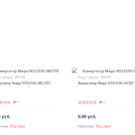
 товара:
48340
Код товара:
48341
утатор Maipu NSS3330-38GTXF
Коммутатор Maipu NSS3330-54TXF
0
0
0 руб.
0.00 руб.
ичие:
Наличие:
Под заказ
Под заказ
По запросу
По запросу