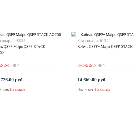
 товара:
48332
Код товара:
61324
ль QSFP Maipu QSFP-STACK-
Кабель QSFP+ Maipu QSFP-STACK-
50
0
0
 726.00 руб.
14 669.00 руб.
ичие:
Наличие:
На складе
На складе
В корзину
В корзину