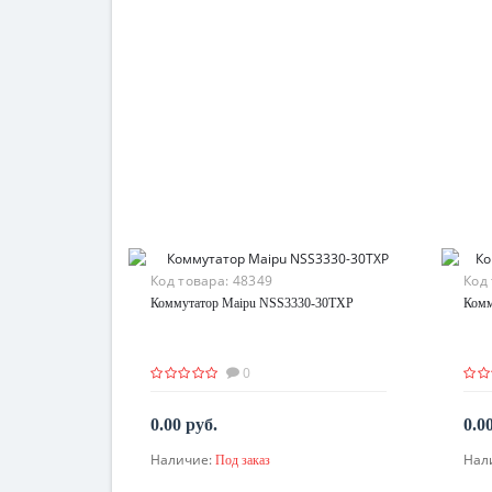
Код товара:
48349
Код
Коммутатор Maipu NSS3330-30TXP
Комм
0
0.00 руб.
0.0
Наличие:
Нал
Под заказ
По запросу