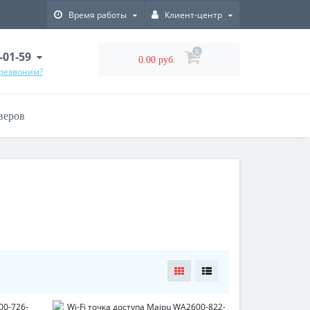
Время работы
Клиент-центр
0
-01-59
0.00 руб.
ерезвоним?
веров