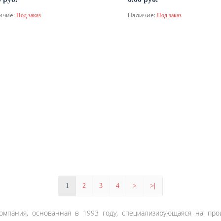
ичие:
Наличие:
Под заказ
Под заказ
По запросу
По запросу
1
2
3
4
>
>|
компания, основанная в 1993 году, специализирующаяся на про