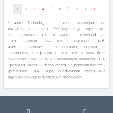
1
2
3
4
5
6
7
8
>
>|
Mellanox Technologies — израильско-американская
компания, основанная в 1999 году, специализирующаяся
на производстве сетевых адаптеров InfiniBand для
высокопроизводительных ЦОД и кластеров. Штаб-
квартира расположена в Йокнеаме, Израиль и
Саннивейле, Калифорния. В 2020 году Mellanox была
приобретена NVIDIA за 6.9 миллиардов долларов США.
Продукция компании используется в суперкомпьютерах и
крупнейших ЦОД мира, обеспечивая сверхнизкие
задержки и высокую пропускную способность.