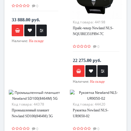
0
33 888.00 руб.
Код товара:
44198
Прайс-чекер Newland NLS-
NQUIRE351PRW-7C
Наличие:
На складе
0
22 275.00 руб.
Наличие:
На складе
Код товара:
44378
Код товара:
44420
Промышленный планшет
Рукоятка Newland NLS-
Newland SD100(8464M) 5G
UR9050-02
0
0