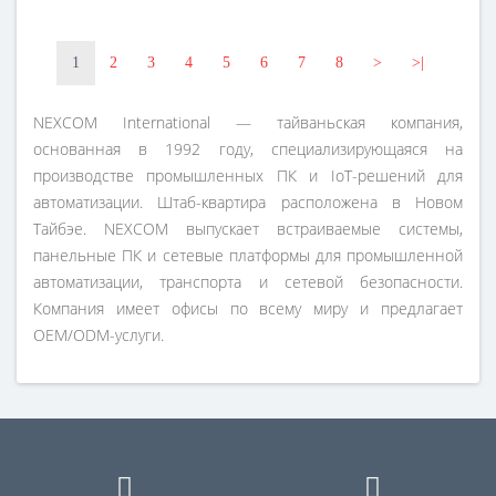
1
2
3
4
5
6
7
8
>
>|
NEXCOM International — тайваньская компания,
основанная в 1992 году, специализирующаяся на
производстве промышленных ПК и IoT-решений для
автоматизации. Штаб-квартира расположена в Новом
Тайбэе. NEXCOM выпускает встраиваемые системы,
панельные ПК и сетевые платформы для промышленной
автоматизации, транспорта и сетевой безопасности.
Компания имеет офисы по всему миру и предлагает
OEM/ODM-услуги.