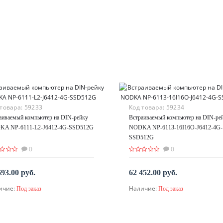
 товара:
59233
Код товара:
59234
аиваемый компьютер на DIN-рейку
Встраиваемый компьютер на DIN-ре
A NP-6111-L2-J6412-4G-SSD512G
NODKA NP-6113-16I16O-J6412-4G-
SSD512G
0
0
693.00 руб.
62 452.00 руб.
ичие:
Наличие:
Под заказ
Под заказ
По запросу
По запросу