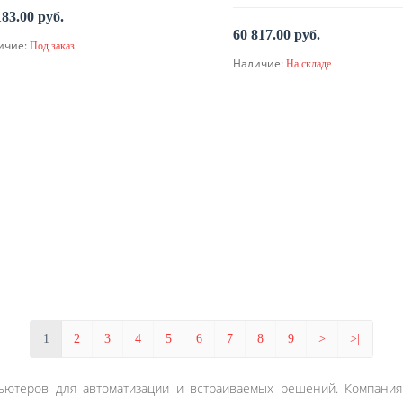
183.00 руб.
60 817.00 руб.
ичие:
Под заказ
По запросу
Наличие:
На складе
В корзину
1
2
3
4
5
6
7
8
9
>
>|
теров для автоматизации и встраиваемых решений. Компания 