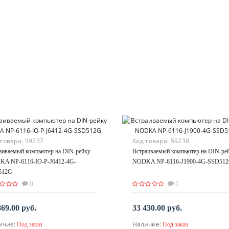
 товара:
59237
Код товара:
59238
аиваемый компьютер на DIN-рейку
Встраиваемый компьютер на DIN-ре
A NP-6116-IO-P-J6412-4G-
NODKA NP-6116-J1900-4G-SSD51
512G
0
0
869.00 руб.
33 430.00 руб.
ичие:
Наличие:
Под заказ
Под заказ
По запросу
По запросу