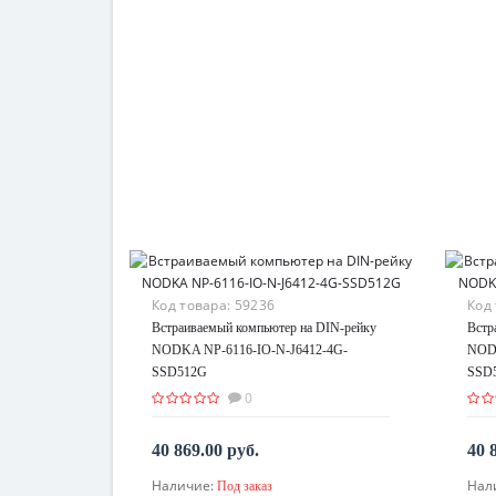
Код товара:
59236
Код
Встраиваемый компьютер на DIN-рейку
Встр
NODKA NP-6116-IO-N-J6412-4G-
NODK
SSD512G
SSD
0
40 869.00 руб.
40 
Наличие:
Нал
Под заказ
По запросу