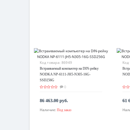
Код товара:
86949
Код
Встраиваемый компьютер на DIN-рейку
Встр
NODKA NP-6111-JH5-N305-16G-
NODK
SSD256G
0
86 463.00 руб.
61 
Наличие:
Нал
Под заказ
По запросу