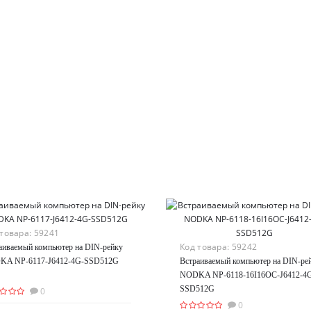
 товара:
59241
Код товара:
59242
аиваемый компьютер на DIN-рейку
KA NP-6117-J6412-4G-SSD512G
Встраиваемый компьютер на DIN-ре
NODKA NP-6118-16I16OC-J6412-4
SSD512G
0
0