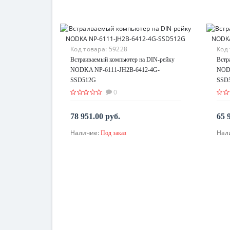
Код товара:
59228
Код
Встраиваемый компьютер на DIN-рейку
Встр
NODKA NP-6111-JH2B-6412-4G-
NODK
SSD512G
SSD
0
78 951.00 руб.
65 
Наличие:
Нал
Под заказ
По запросу