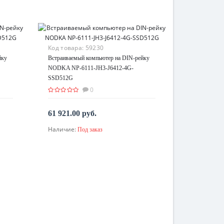
Код товара:
59230
йку
Встраиваемый компьютер на DIN-рейку
NODKA NP-6111-JH3-J6412-4G-
SSD512G
0
61 921.00 руб.
Наличие:
Под заказ
По запросу