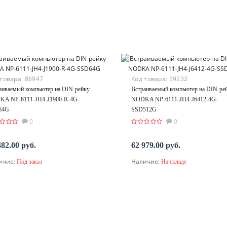
 товара:
86947
Код товара:
59232
аиваемый компьютер на DIN-рейку
Встраиваемый компьютер на DIN-ре
A NP-6111-JH4-J1900-R-4G-
NODKA NP-6111-JH4-J6412-4G-
64G
SSD512G
0
0
482.00 руб.
62 979.00 руб.
ичие:
Наличие:
Под заказ
На складе
В корзину
По запросу