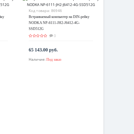
Код товара:
86946
йку
Встраиваемый компьютер на DIN-рейку
NODKA NP-6111-JH2-J6412-4G-
SSD512G
0
65 143.00 руб.
Наличие:
Под заказ
По запросу