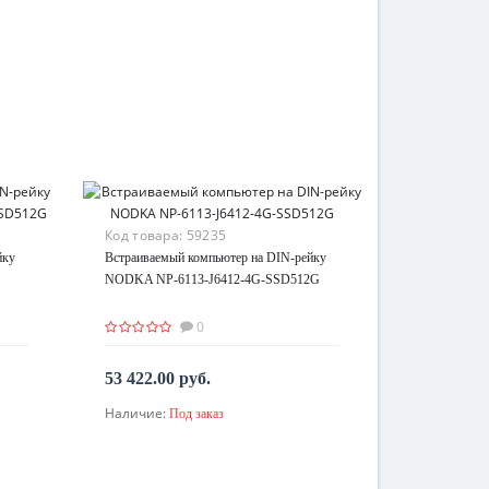
Код товара:
59235
йку
Встраиваемый компьютер на DIN-рейку
NODKA NP-6113-J6412-4G-SSD512G
0
53 422.00 руб.
Наличие:
Под заказ
По запросу