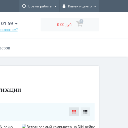
Время работы
Клиент-центр
0
-01-59
0.00 руб.
ерезвоним?
веров
тизации