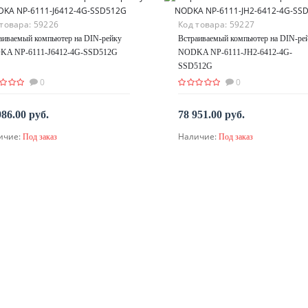
 товара:
59226
Код товара:
59227
аиваемый компьютер на DIN-рейку
Встраиваемый компьютер на DIN-ре
KA NP-6111-J6412-4G-SSD512G
NODKA NP-6111-JH2-6412-4G-
SSD512G
0
0
986.00 руб.
78 951.00 руб.
ичие:
Наличие:
Под заказ
Под заказ
По запросу
По запросу