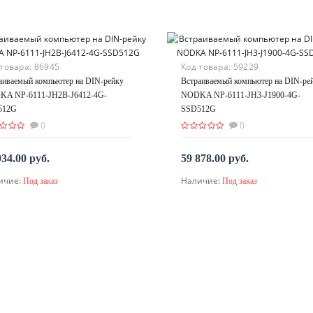
 товара:
86945
Код товара:
59229
аиваемый компьютер на DIN-рейку
Встраиваемый компьютер на DIN-ре
A NP-6111-JH2B-J6412-4G-
NODKA NP-6111-JH3-J1900-4G-
512G
SSD512G
0
0
934.00 руб.
59 878.00 руб.
ичие:
Наличие:
Под заказ
Под заказ
По запросу
По запросу