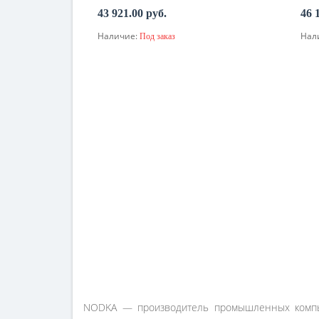
43 921.00 руб.
46 
Наличие:
Нал
Под заказ
По запросу
NODKA — производитель промышленных компью