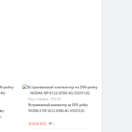
Код товара:
59243
Встраиваемый компьютер на DIN-рейку
йку
NODKA NP-6122-6500-4G-SSD512G
G-
0