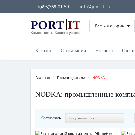
+7(495)369-01-59
info@port-it.ru
Все категории
Каталог
О компании
Новости
Оплат
Главная
Производители
NODKA
NODKA: промышленные компьют
Сортировать: