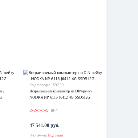
Код товара:
59239
йку
Встраиваемый компьютер на DIN-рейку
2G
NODKA NP-6116-J6412-4G-SSD512G
0
47 541.00 руб.
Наличие:
Под заказ
По запросу