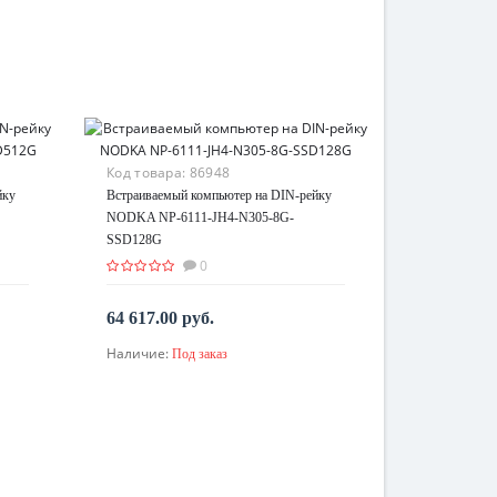
Код товара:
86948
йку
Встраиваемый компьютер на DIN-рейку
NODKA NP-6111-JH4-N305-8G-
SSD128G
0
64 617.00 руб.
Наличие:
Под заказ
По запросу