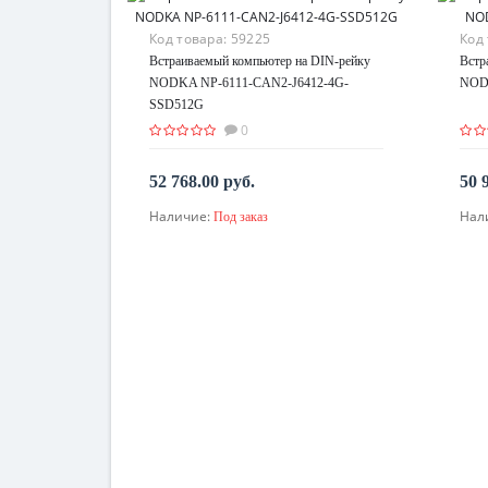
Код товара:
59225
Код
Встраиваемый компьютер на DIN-рейку
Встр
NODKA NP-6111-CAN2-J6412-4G-
NOD
SSD512G
0
52 768.00 руб.
50 
Наличие:
Нал
Под заказ
По запросу