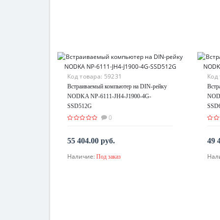
Код товара:
59231
Код
Встраиваемый компьютер на DIN-рейку
Встр
NODKA NP-6111-JH4-J1900-4G-
NODK
SSD512G
SSD
0
55 404.00 руб.
49 
Наличие:
Нал
Под заказ
По запросу