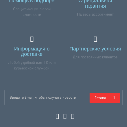
Помощь в подборе
Официальная
гарантия
Спецификации любой
На весь ассортимент
сложности
Информация о
Партнёрские условия
доставке
Для постоянных клиентов
Любой удобной вам ТК или
курьерской службой
Готово