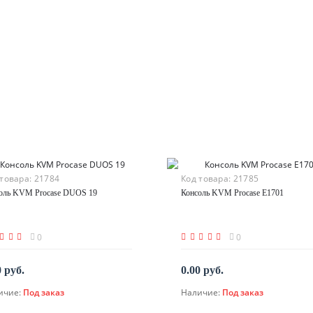
 товара:
21784
Код товара:
21785
оль KVM Procase DUOS 19
Консоль KVM Procase E1701
0
0
0 руб.
0.00 руб.
ичие:
Под заказ
Наличие:
Под заказ
По запросу
По запросу