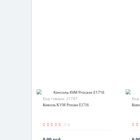
Код товара:
21787
Код
Консоль KVM Procase E1716
Конс
0
0.00 руб.
0.0