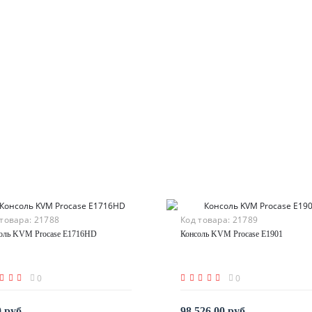
 товара:
21788
Код товара:
21789
оль KVM Procase E1716HD
Консоль KVM Procase E1901
0
0
0 руб.
98 526.00 руб.