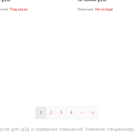
ичие:
Под заказ
Наличие:
На складе
В корзину
По запросу
1
2
3
4
>
>|
усов для ЦОД и серверных помещений. Компания специализируе