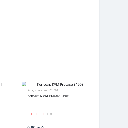
Код товара:
21790
Консоль KVM Procase E1908
0
0.00 руб.