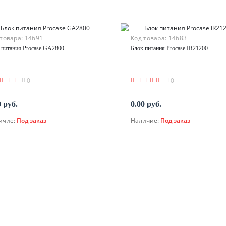
 товара:
14691
Код товара:
14683
 питания Procase GA2800
Блок питания Procase IR21200
0
0
0 руб.
0.00 руб.
ичие:
Под заказ
Наличие:
Под заказ
По запросу
По запросу