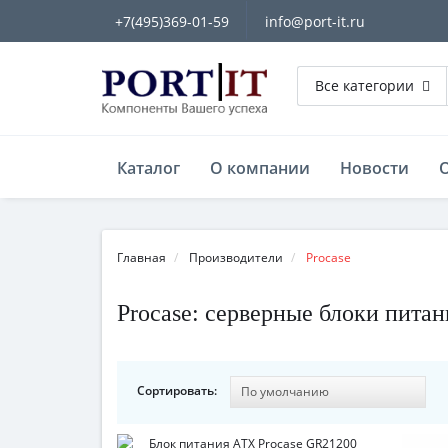
+7(495)369-01-59
info@port-it.ru
Все категории
Каталог
О компании
Новости
Главная
Производители
Procase
Procase: серверные блоки питан
Сортировать: