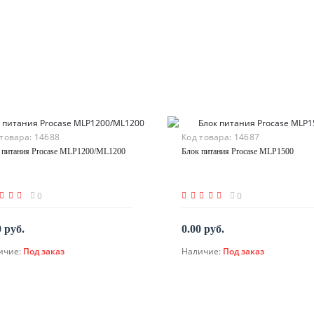
 товара:
14688
Код товара:
14687
 питания Procase MLP1200/ML1200
Блок питания Procase MLP1500
0
0
0 руб.
0.00 руб.
ичие:
Под заказ
Наличие:
Под заказ
По запросу
По запросу