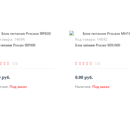
 товара:
14684
Код товара:
14692
 питания Procase IRP600
Блок питания Procase MH1600
0
0
0 руб.
0.00 руб.
ичие:
Под заказ
Наличие:
Под заказ
По запросу
По запросу