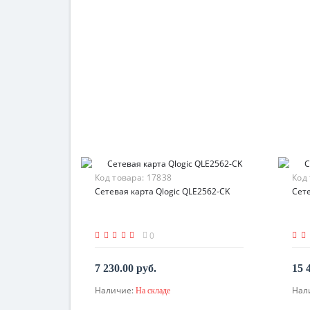
Код товара:
17838
Код
Сетевая карта Qlogic QLE2562-CK
Сете
0
7 230.00 руб.
15 
Наличие:
Нал
На складе
В корзину