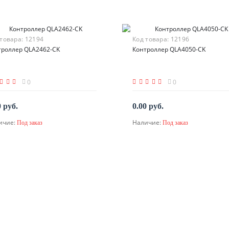
 товара:
12194
Код товара:
12196
троллер QLA2462-CK
Контроллер QLA4050-CK
0
0
0 руб.
0.00 руб.
ичие:
Наличие:
Под заказ
Под заказ
По запросу
По запросу