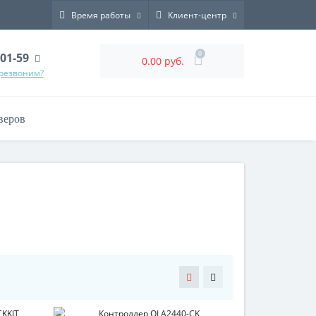
Время работы
Клиент-центр
0
-01-59
0.00 руб.
ерезвоним?
веров