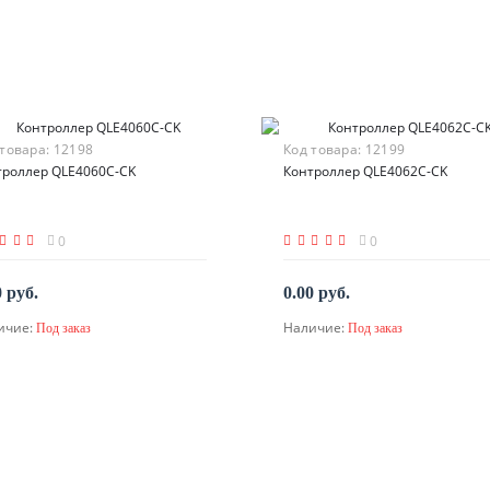
 товара:
12198
Код товара:
12199
троллер QLE4060C-CK
Контроллер QLE4062C-CK
0
0
0 руб.
0.00 руб.
ичие:
Наличие:
Под заказ
Под заказ
По запросу
По запросу