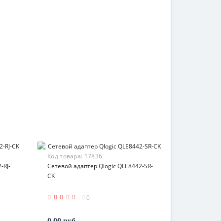
Код товара:
17836
-RJ-
Сетевой адаптер Qlogic QLE8442-SR-
CK
0
0.00 руб.