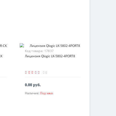
Код товара:
17837
CK
Лицензия Qlogic LK-5802-4PORT8
0
0.00 руб.
Наличие:
Под заказ
По запросу