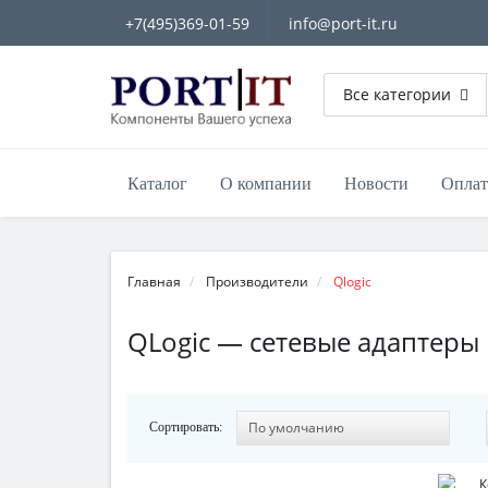
+7(495)369-01-59
info@port-it.ru
Все категории
Каталог
О компании
Новости
Оплат
Главная
Производители
Qlogic
QLogic — сетевые адаптеры
Сортировать: