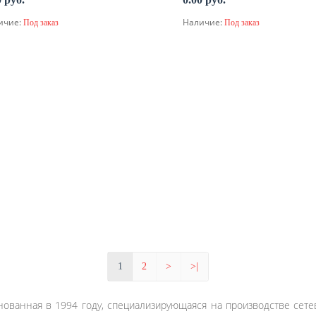
ичие:
Наличие:
Под заказ
Под заказ
По запросу
По запросу
1
2
>
>|
снованная в 1994 году, специализирующаяся на производстве се