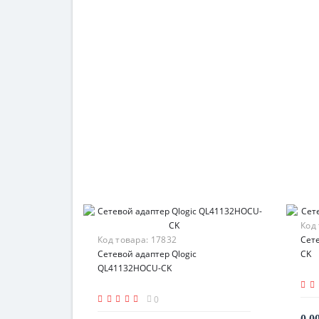
Код
Код товара:
17832
Сете
Сетевой адаптер Qlogic
CK
QL41132HOCU-CK
0
0.0