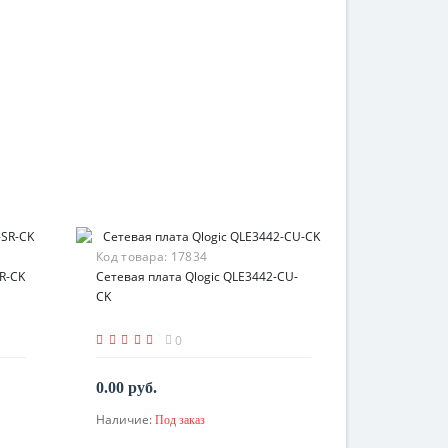
Код товара:
17834
R-CK
Сетевая плата Qlogic QLE3442-CU-
CK
0
0.00 руб.
Наличие:
Под заказ
По запросу