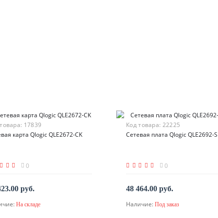
 товара:
17839
Код товара:
22225
вая карта Qlogic QLE2672-CK
Сетевая плата Qlogic QLE2692-S
0
0
423.00 руб.
48 464.00 руб.
ичие:
Наличие:
На складе
Под заказ
В корзину
По запросу