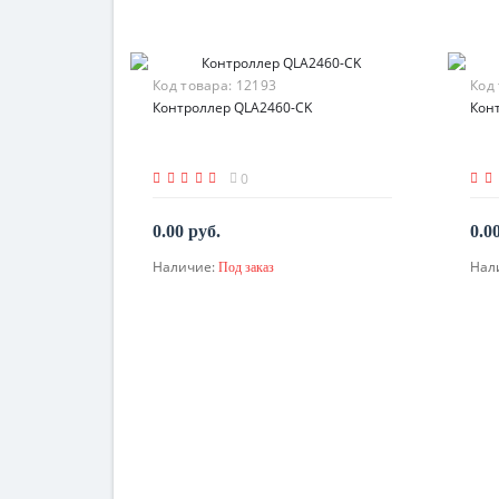
Код товара:
12193
Код
Контроллер QLA2460-CK
Кон
0
0.00 руб.
0.0
Наличие:
Нал
Под заказ
По запросу