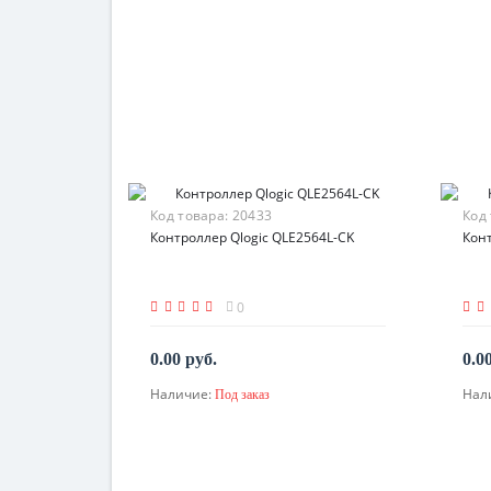
Код товара:
20433
Код
Контроллер Qlogic QLE2564L-CK
Конт
0
0.00 руб.
0.0
Наличие:
Нал
Под заказ
По запросу