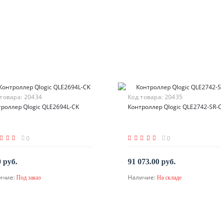
 товара:
20434
Код товара:
20435
роллер Qlogic QLE2694L-CK
Контроллер Qlogic QLE2742-SR-
0
0
0 руб.
91 073.00 руб.
ичие:
Наличие:
Под заказ
На складе
В корзину
По запросу