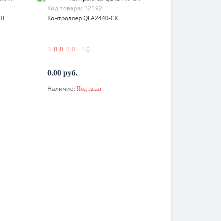
Код товара:
12192
IT
Контроллер QLA2440-CK
0
0.00 руб.
Наличие:
Под заказ
По запросу