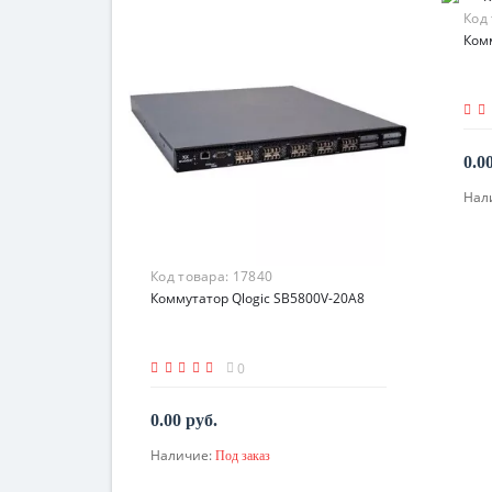
Код
Комм
0.0
Нал
Код товара:
17840
Коммутатор Qlogic SB5800V-20A8
0
0.00 руб.
Наличие:
Под заказ
По запросу