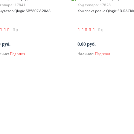
 товара:
17841
Код товара:
17828
утатор Qlogic SB5802V-20A8
Комплект рельс Qlogic SB-RACKK
0
0
0 руб.
0.00 руб.
ичие:
Наличие:
Под заказ
Под заказ
По запросу
По запросу