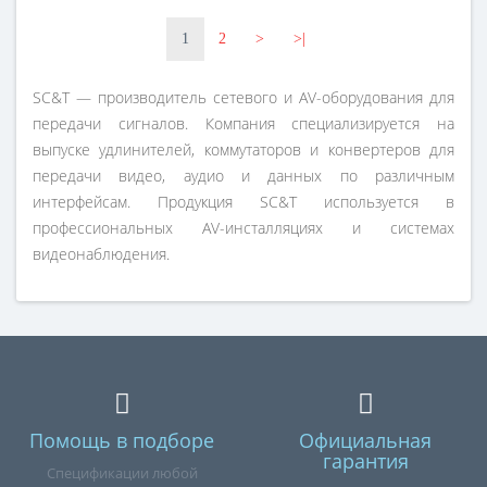
1
2
>
>|
SC&T — производитель сетевого и AV-оборудования для
передачи сигналов. Компания специализируется на
выпуске удлинителей, коммутаторов и конвертеров для
передачи видео, аудио и данных по различным
интерфейсам. Продукция SC&T используется в
профессиональных AV-инсталляциях и системах
видеонаблюдения.
Помощь в подборе
Официальная
гарантия
Спецификации любой