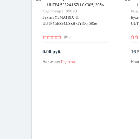
Код товара:
85623
Код
Бухта SYSMATRIX TP
Бух
UUTP4.5ES24.LSZH.GY305, 305м
UUTP
0
0.00 руб.
16 
Наличие:
Нал
Под заказ
По запросу