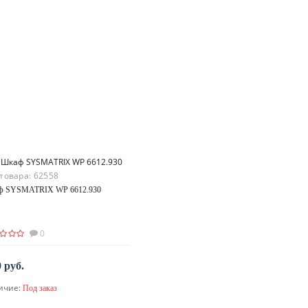
 товара:
62558
ф SYSMATRIX WP 6612.930
0
0 руб.
ичие:
Под заказ
По запросу