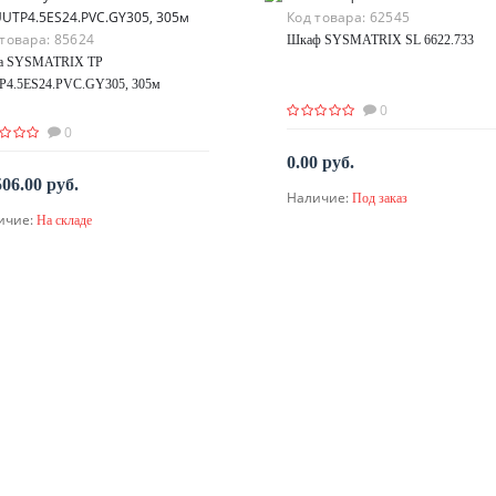
Код товара:
62545
 товара:
85624
Шкаф SYSMATRIX SL 6622.733
та SYSMATRIX TP
4.5ES24.PVC.GY305, 305м
0
0
0.00 руб.
506.00 руб.
Наличие:
Под заказ
По запросу
ичие:
На складе
В корзину