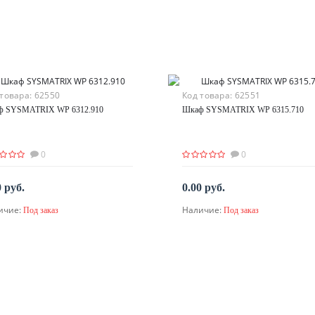
 товара:
62550
Код товара:
62551
ф SYSMATRIX WP 6312.910
Шкаф SYSMATRIX WP 6315.710
0
0
0 руб.
0.00 руб.
ичие:
Наличие:
Под заказ
Под заказ
По запросу
По запросу