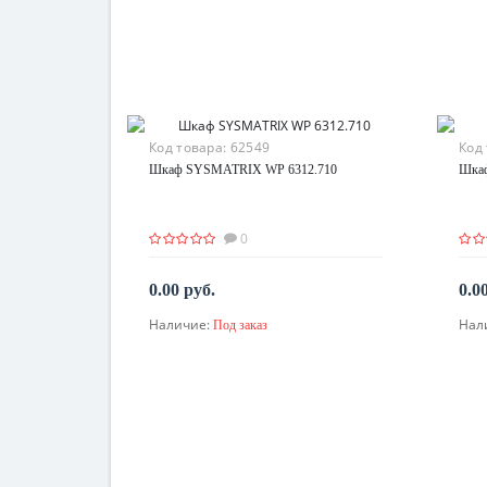
Код товара:
62549
Код
Шкаф SYSMATRIX WP 6312.710
Шка
0
0.00 руб.
0.0
Наличие:
Нал
Под заказ
По запросу