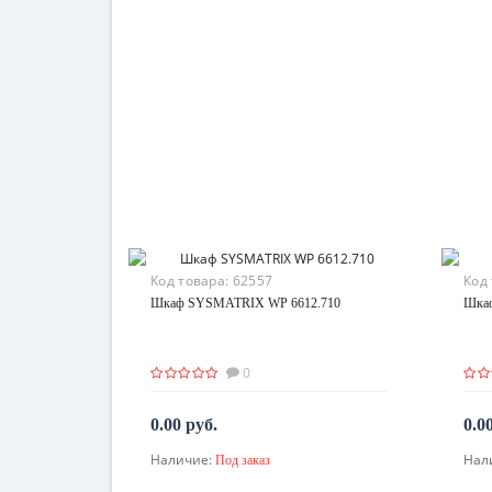
Код товара:
62557
Код
Шкаф SYSMATRIX WP 6612.710
Шка
0
0.00 руб.
0.0
Наличие:
Нал
Под заказ
По запросу