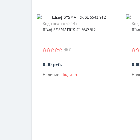
Код товара:
62547
Код
Шкаф SYSMATRIX SL 6642.912
Шкаф
0
0.00 руб.
0.0
Наличие:
Нал
Под заказ
По запросу