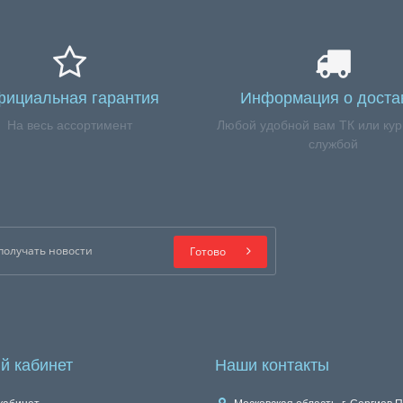
ициальная гарантия
Информация о доста
На весь ассортимент
Любой удобной вам ТК или кур
службой
Готово
й кабинет
Наши контакты