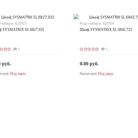
 товара:
62563
Код товара:
62564
 SYSMATRIX SL 6827.932
Шкаф SYSMATRIX SL 6842.733
0
0
0 руб.
0.00 руб.
ичие:
Наличие:
Под заказ
Под заказ
По запросу
По запросу