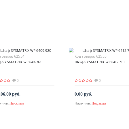
 товара:
62554
Код товара:
62555
ф SYSMATRIX WP 6409.920
Шкаф SYSMATRIX WP 6412.710
0
0
106.00 руб.
0.00 руб.
ичие:
Наличие:
На складе
Под заказ
В корзину
По запросу