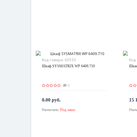
Код товара:
62553
Код
Шкаф SYSMATRIX WP 6409.710
Шка
0
0.00 руб.
15 
Наличие:
Нал
Под заказ
По запросу