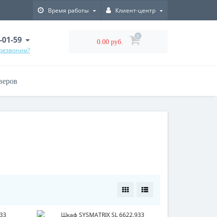
Время работы
Клиент-центр
0
-01-59
0.00 руб.
ерезвоним?
веров