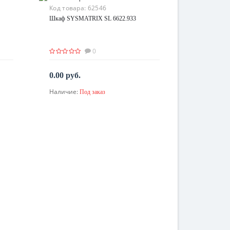
Код товара:
62546
Шкаф SYSMATRIX SL 6622.933
0
0.00 руб.
Наличие:
Под заказ
По запросу