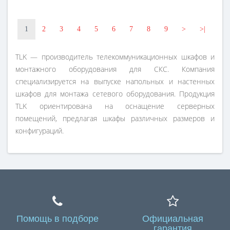
1
2
3
4
5
6
7
8
9
>
>|
TLK — производитель телекоммуникационных шкафов и
монтажного оборудования для СКС. Компания
специализируется на выпуске напольных и настенных
шкафов для монтажа сетевого оборудования. Продукция
TLK ориентирована на оснащение серверных
помещений, предлагая шкафы различных размеров и
конфигураций.
Помощь в подборе
Официальная
гарантия