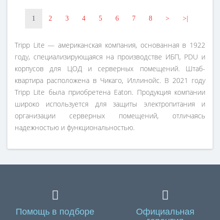
1
2
3
4
5
6
7
8
>
>|
Tripp Lite — американская компания, основанная в 1922
году, специализирующаяся на производстве ИБП, PDU и
корпусов для ЦОД и серверных помещений. Штаб-
квартира расположена в Чикаго, Иллинойс. В 2021 году
Tripp Lite была приобретена Eaton. Продукция компании
широко используется для защиты электропитания и
организации серверных помещений, отличаясь
надежностью и функциональностью.
Помощь в подборе
Официальная