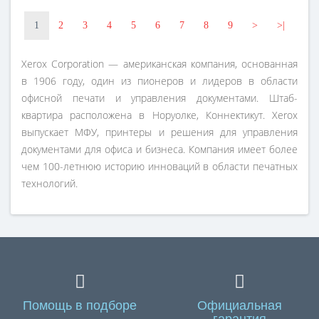
1
2
3
4
5
6
7
8
9
>
>|
Xerox Corporation — американская компания, основанная
в 1906 году, один из пионеров и лидеров в области
офисной печати и управления документами. Штаб-
квартира расположена в Норуолке, Коннектикут. Xerox
выпускает МФУ, принтеры и решения для управления
документами для офиса и бизнеса. Компания имеет более
чем 100-летнюю историю инноваций в области печатных
технологий.
Помощь в подборе
Официальная